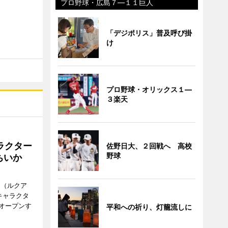
プロ野球・広島７―１１巨人
「デジポリス」普及呼び掛
け
プロ野球・オリックス１―
３楽天
ラクター
佐野日大、２回戦へ 高校
野球
ちいか
H（ルクア
キャラクタ
次オープンす
平和への祈り、灯籠流しに