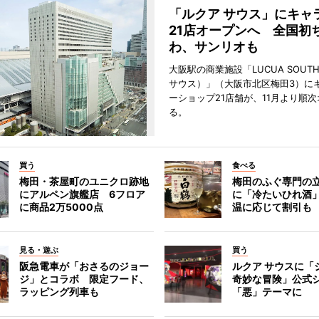
「ルクア サウス」にキャ
21店オープンへ 全国初
わ、サンリオも
大阪駅の商業施設「LUCUA SOUT
サウス）」（大阪市北区梅田3）に
ーショップ21店舗が、11月より順
る。
買う
食べる
梅田・茶屋町のユニクロ跡地
梅田のふぐ専門の
にアルペン旗艦店 6フロア
に「冷たいひれ酒
に商品2万5000点
温に応じて割引も
見る・遊ぶ
買う
阪急電車が「おさるのジョー
ルクア サウスに「
ジ」とコラボ 限定フード、
奇妙な冒険」公式
ラッピング列車も
「悪」テーマに