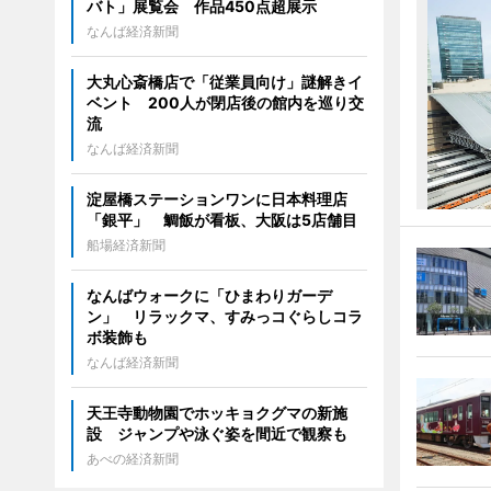
バト」展覧会 作品450点超展示
なんば経済新聞
大丸心斎橋店で「従業員向け」謎解きイ
ベント 200人が閉店後の館内を巡り交
流
なんば経済新聞
淀屋橋ステーションワンに日本料理店
「銀平」 鯛飯が看板、大阪は5店舗目
船場経済新聞
なんばウォークに「ひまわりガーデ
ン」 リラックマ、すみっコぐらしコラ
ボ装飾も
なんば経済新聞
天王寺動物園でホッキョクグマの新施
設 ジャンプや泳ぐ姿を間近で観察も
あべの経済新聞