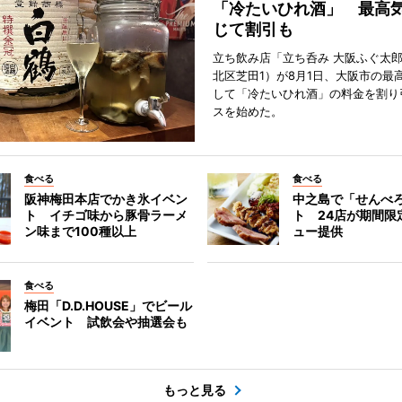
「冷たいひれ酒」 最高
じて割引も
立ち飲み店「立ち呑み 大阪ふぐ太
北区芝田1）が8月1日、大阪市の最
して「冷たいひれ酒」の料金を割り
スを始めた。
食べる
食べる
阪神梅田本店でかき氷イベン
中之島で「せんべ
ト イチゴ味から豚骨ラーメ
ト 24店が期間限
ン味まで100種以上
ュー提供
食べる
梅田「D.D.HOUSE」でビール
イベント 試飲会や抽選会も
もっと見る