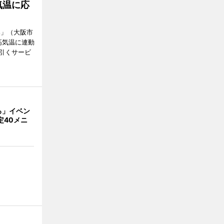
気温に応
郎」（大阪市
高気温に連動
引くサービ
ろ」イベン
定40メニ