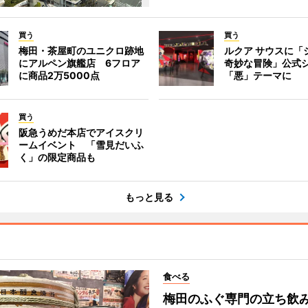
買う
買う
梅田・茶屋町のユニクロ跡地
ルクア サウスに「
にアルペン旗艦店 6フロア
奇妙な冒険」公式
に商品2万5000点
「悪」テーマに
買う
阪急うめだ本店でアイスクリ
ームイベント 「雪見だいふ
く」の限定商品も
もっと見る
食べる
梅田のふぐ専門の立ち飲