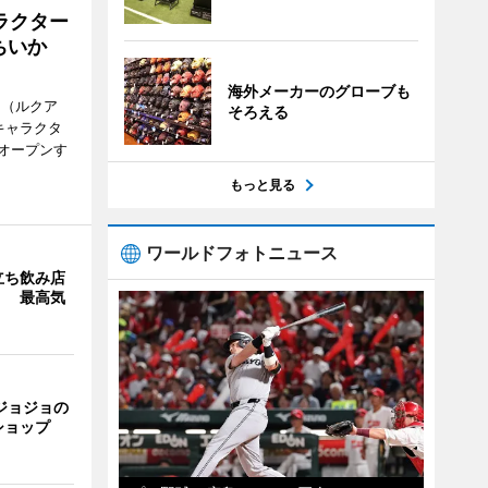
ラクター
ちいか
海外メーカーのグローブも
H（ルクア
そろえる
キャラクタ
次オープンす
もっと見る
ワールドフォトニュース
立ち飲み店
」 最高気
ジョジョの
ショップ