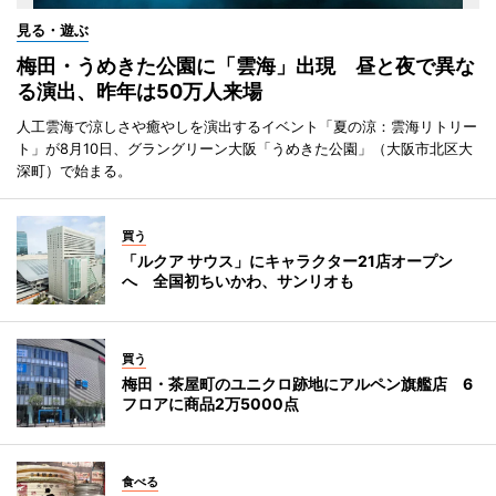
見る・遊ぶ
梅田・うめきた公園に「雲海」出現 昼と夜で異な
る演出、昨年は50万人来場
人工雲海で涼しさや癒やしを演出するイベント「夏の涼：雲海リトリー
ト」が8月10日、グラングリーン大阪「うめきた公園」（大阪市北区大
深町）で始まる。
買う
「ルクア サウス」にキャラクター21店オープン
へ 全国初ちいかわ、サンリオも
買う
梅田・茶屋町のユニクロ跡地にアルペン旗艦店 6
フロアに商品2万5000点
食べる