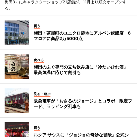
梅田3）にキャラクターショップ21店舗が、11月より順次オープンす
る。
買う
梅田・茶屋町のユニクロ跡地にアルペン旗艦店 6
フロアに商品2万5000点
食べる
梅田のふぐ専門の立ち飲み店に「冷たいひれ酒」
最高気温に応じて割引も
見る・遊ぶ
阪急電車が「おさるのジョージ」とコラボ 限定フ
ード、ラッピング列車も
買う
ルクア サウスに「ジョジョの奇妙な冒険」公式シ