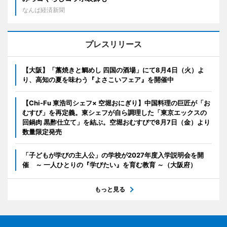
なんば経済新聞
プレスリリース
【大阪】「藁焼きと鯛めし 四国の酒場」にて8月4日（火）よ
り、高知の夏を味わう『よさこいフェア』を開催中
【Chi-Fu 東浩司シェフ× 空堀おにぎり】中国料理の巨匠が「お
むすび」を再定義。東シェフが自ら調理した「東京エックスの
回鍋肉 黒酢仕立て」を結ぶ。空堀おむすびで8月7日（金）より
数量限定発売
「子どもが学びの主人公」の学校が2027年度入学説明会を開
催 ～ 一人ひとりの『学びたい』を育む教育 ～（大阪府）
もっと見る