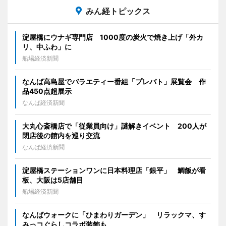
みん経トピックス
淀屋橋にウナギ専門店 1000度の炭火で焼き上げ「外カ
リ、中ふわ」に
船場経済新聞
なんば高島屋でバラエティー番組「プレバト」展覧会 作
品450点超展示
なんば経済新聞
大丸心斎橋店で「従業員向け」謎解きイベント 200人が
閉店後の館内を巡り交流
なんば経済新聞
淀屋橋ステーションワンに日本料理店「銀平」 鯛飯が看
板、大阪は5店舗目
船場経済新聞
なんばウォークに「ひまわりガーデン」 リラックマ、す
みっコぐらしコラボ装飾も