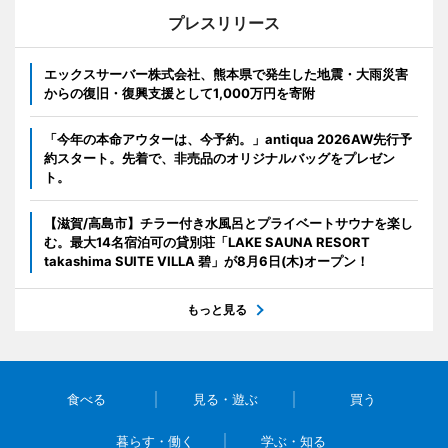
プレスリリース
エックスサーバー株式会社、熊本県で発生した地震・大雨災害
からの復旧・復興支援として1,000万円を寄附
「今年の本命アウターは、今予約。」antiqua 2026AW先行予
約スタート。先着で、非売品のオリジナルバッグをプレゼン
ト。
【滋賀/高島市】チラー付き水風呂とプライベートサウナを楽し
む。最大14名宿泊可の貸別荘「LAKE SAUNA RESORT
takashima SUITE VILLA 碧」が8月6日(木)オープン！
もっと見る
食べる
見る・遊ぶ
買う
暮らす・働く
学ぶ・知る