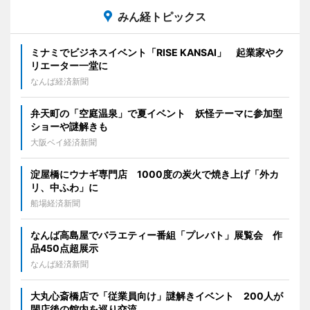
みん経トピックス
ミナミでビジネスイベント「RISE KANSAI」 起業家やク
リエーター一堂に
なんば経済新聞
弁天町の「空庭温泉」で夏イベント 妖怪テーマに参加型
ショーや謎解きも
大阪ベイ経済新聞
淀屋橋にウナギ専門店 1000度の炭火で焼き上げ「外カ
リ、中ふわ」に
船場経済新聞
なんば高島屋でバラエティー番組「プレバト」展覧会 作
品450点超展示
なんば経済新聞
大丸心斎橋店で「従業員向け」謎解きイベント 200人が
閉店後の館内を巡り交流