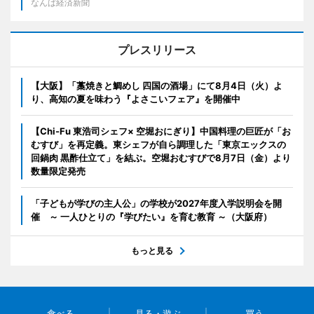
なんば経済新聞
プレスリリース
【大阪】「藁焼きと鯛めし 四国の酒場」にて8月4日（火）よ
り、高知の夏を味わう『よさこいフェア』を開催中
【Chi-Fu 東浩司シェフ× 空堀おにぎり】中国料理の巨匠が「お
むすび」を再定義。東シェフが自ら調理した「東京エックスの
回鍋肉 黒酢仕立て」を結ぶ。空堀おむすびで8月7日（金）より
数量限定発売
「子どもが学びの主人公」の学校が2027年度入学説明会を開
催 ～ 一人ひとりの『学びたい』を育む教育 ～（大阪府）
もっと見る
食べる
見る・遊ぶ
買う