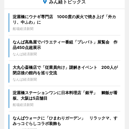
みん経トピックス
淀屋橋にウナギ専門店 1000度の炭火で焼き上げ「外カ
リ、中ふわ」に
船場経済新聞
なんば高島屋でバラエティー番組「プレバト」展覧会 作
品450点超展示
なんば経済新聞
大丸心斎橋店で「従業員向け」謎解きイベント 200人が
閉店後の館内を巡り交流
なんば経済新聞
淀屋橋ステーションワンに日本料理店「銀平」 鯛飯が看
板、大阪は5店舗目
船場経済新聞
なんばウォークに「ひまわりガーデン」 リラックマ、す
みっコぐらしコラボ装飾も