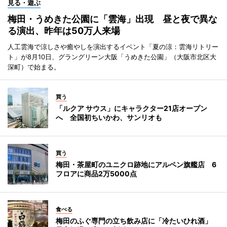
見る・遊ぶ
梅田・うめきた公園に「雲海」出現 昼と夜で異な
る演出、昨年は50万人来場
人工雲海で涼しさや癒やしを演出するイベント「夏の涼：雲海リトリー
ト」が8月10日、グラングリーン大阪「うめきた公園」（大阪市北区大
深町）で始まる。
買う
「ルクア サウス」にキャラクター21店オープン
へ 全国初ちいかわ、サンリオも
買う
梅田・茶屋町のユニクロ跡地にアルペン旗艦店 6
フロアに商品2万5000点
食べる
梅田のふぐ専門の立ち飲み店に「冷たいひれ酒」