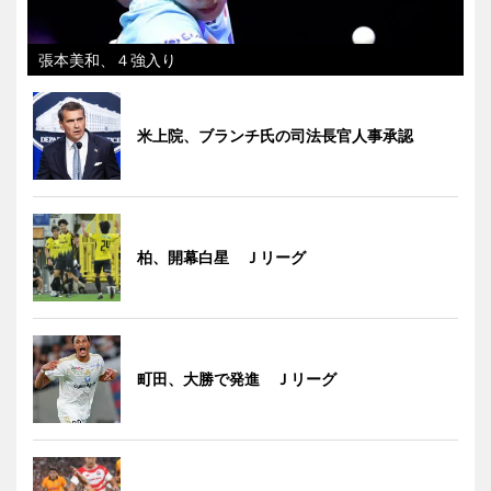
張本美和、４強入り
米上院、ブランチ氏の司法長官人事承認
柏、開幕白星 Ｊリーグ
町田、大勝で発進 Ｊリーグ