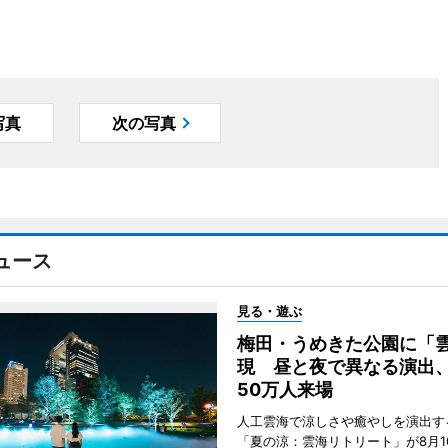
写真
次の写真
ュース
見る・遊ぶ
梅田・うめきた公園に「
現 昼と夜で異なる演出
50万人来場
人工雲海で涼しさや癒やしを演出す
「夏の涼：雲海リトリート」が8月1