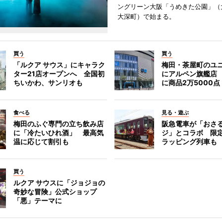
ングリーン大阪「うめきた公園」（
大深町）で始まる。
買う
買う
「ルクア サウス」にキャラク
梅田・茶屋町のユ
ター21店オープンへ 全国初
にアルペン旗艦店
ちいかわ、サンリオも
に商品2万5000点
食べる
見る・遊ぶ
梅田のふぐ専門の立ち飲み店
阪急電車が「おさ
に「冷たいひれ酒」 最高気
ジ」とコラボ 限
温に応じて割引も
ラッピング列車も
買う
ルクア サウスに「ジョジョの
奇妙な冒険」公式ショップ
「悪」テーマに