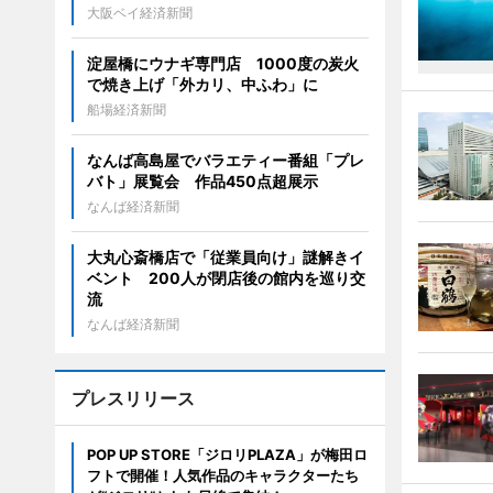
大阪ベイ経済新聞
淀屋橋にウナギ専門店 1000度の炭火
で焼き上げ「外カリ、中ふわ」に
船場経済新聞
なんば高島屋でバラエティー番組「プレ
バト」展覧会 作品450点超展示
なんば経済新聞
大丸心斎橋店で「従業員向け」謎解きイ
ベント 200人が閉店後の館内を巡り交
流
なんば経済新聞
プレスリリース
POP UP STORE「ジロリPLAZA」が梅田ロ
フトで開催！人気作品のキャラクターたち