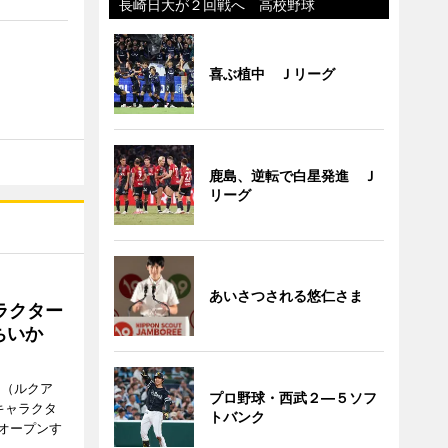
長崎日大が２回戦へ 高校野球
喜ぶ植中 Ｊリーグ
鹿島、逆転で白星発進 Ｊ
リーグ
あいさつされる悠仁さま
ラクター
ちいか
H（ルクア
プロ野球・西武２―５ソフ
キャラクタ
トバンク
次オープンす