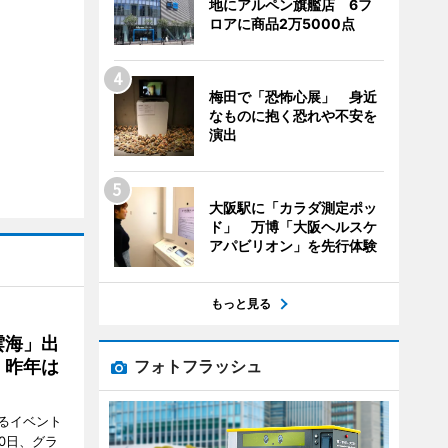
地にアルペン旗艦店 6フ
ロアに商品2万5000点
梅田で「恐怖心展」 身近
なものに抱く恐れや不安を
演出
大阪駅に「カラダ測定ポッ
ド」 万博「大阪ヘルスケ
アパビリオン」を先行体験
もっと見る
雲海」出
、昨年は
フォトフラッシュ
るイベント
0日、グラ