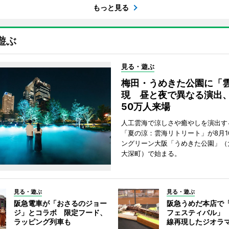
もっと見る
遊ぶ
見る・遊ぶ
梅田・うめきた公園に「
現 昼と夜で異なる演出
50万人来場
人工雲海で涼しさや癒やしを演出す
「夏の涼：雲海リトリート」が8月1
ングリーン大阪「うめきた公園」（
大深町）で始まる。
見る・遊ぶ
見る・遊ぶ
阪急電車が「おさるのジョー
阪急うめだ本店で
ジ」とコラボ 限定フード、
フェスティバル」
ラッピング列車も
線再現したジオラ