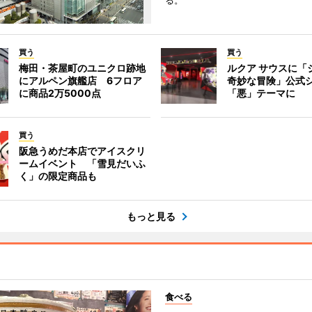
る。
買う
買う
梅田・茶屋町のユニクロ跡地
ルクア サウスに「
にアルペン旗艦店 6フロア
奇妙な冒険」公式
に商品2万5000点
「悪」テーマに
買う
阪急うめだ本店でアイスクリ
ームイベント 「雪見だいふ
く」の限定商品も
もっと見る
食べる