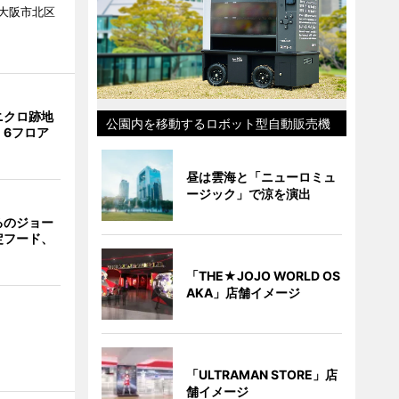
大阪市北区
ニクロ跡地
公園内を移動するロボット型自動販売機
 6フロア
昼は雲海と「ニューロミュ
ージック」で涼を演出
るのジョー
定フード、
「THE★JOJO WORLD OS
AKA」店舗イメージ
「ULTRAMAN STORE」店
舗イメージ