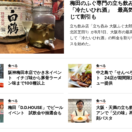
梅田のふぐ専門の立ち飲
「冷たいひれ酒」 最高
じて割引も
立ち飲み店「立ち呑み 大阪ふぐ太
北区芝田1）が8月1日、大阪市の最
して「冷たいひれ酒」の料金を割り
スを始めた。
食べる
食べる
阪神梅田本店でかき氷イベン
中之島で「せんべ
ト イチゴ味から豚骨ラーメ
ト 24店が期間限
ン味まで100種以上
ュー提供
食べる
食べる
梅田「D.D.HOUSE」でビール
大阪・天満の立ち
イベント 試飲会や抽選会も
アンで「父の味」
刻パスタ