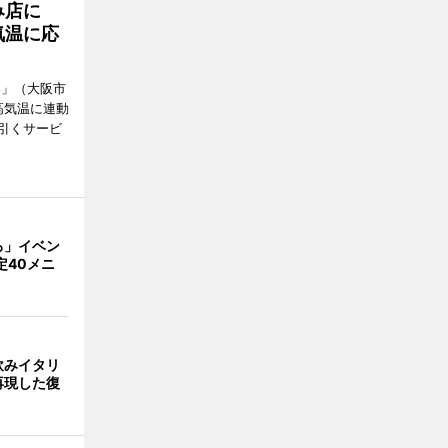
み店に
気温に応
郎」（大阪市
高気温に連動
引くサービ
ろ」イベン
定40メニ
飲みイタリ
再現した復