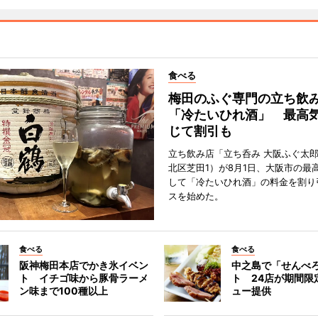
食べる
梅田のふぐ専門の立ち飲
「冷たいひれ酒」 最高
じて割引も
立ち飲み店「立ち呑み 大阪ふぐ太
北区芝田1）が8月1日、大阪市の最
して「冷たいひれ酒」の料金を割り
スを始めた。
食べる
食べる
阪神梅田本店でかき氷イベン
中之島で「せんべ
ト イチゴ味から豚骨ラーメ
ト 24店が期間限
ン味まで100種以上
ュー提供