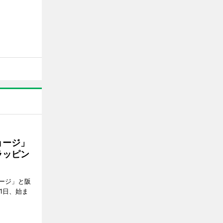
ョージ」
ラッピン
ージ」と阪
1日、始ま