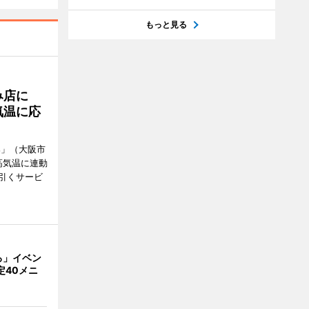
もっと見る
み店に
気温に応
郎」（大阪市
高気温に連動
引くサービ
ろ」イベン
定40メニ