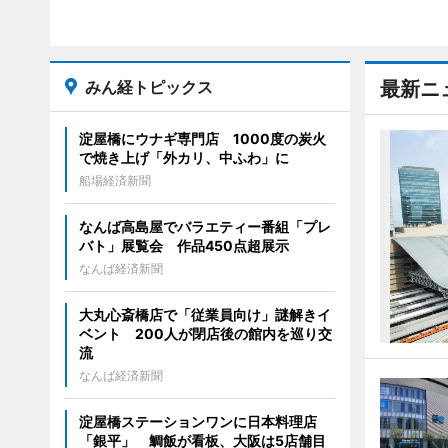
みん経トピックス
最新ニ
淀屋橋にウナギ専門店 1000度の炭火
で焼き上げ「外カリ、中ふわ」に
船場経済新聞
なんば高島屋でバラエティー番組「プレ
バト」展覧会 作品450点超展示
なんば経済新聞
大丸心斎橋店で「従業員向け」謎解きイ
ベント 200人が閉店後の館内を巡り交
流
なんば経済新聞
淀屋橋ステーションワンに日本料理店
「銀平」 鯛飯が看板、大阪は5店舗目