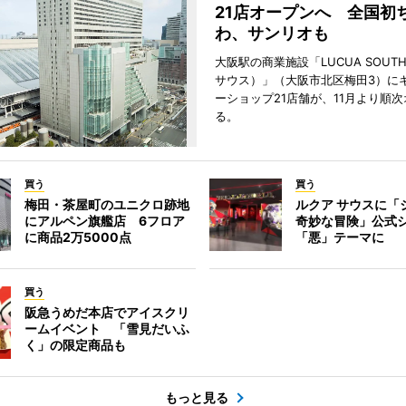
21店オープンへ 全国初
わ、サンリオも
大阪駅の商業施設「LUCUA SOUT
サウス）」（大阪市北区梅田3）に
ーショップ21店舗が、11月より順
る。
買う
買う
梅田・茶屋町のユニクロ跡地
ルクア サウスに「
にアルペン旗艦店 6フロア
奇妙な冒険」公式
に商品2万5000点
「悪」テーマに
買う
阪急うめだ本店でアイスクリ
ームイベント 「雪見だいふ
く」の限定商品も
もっと見る