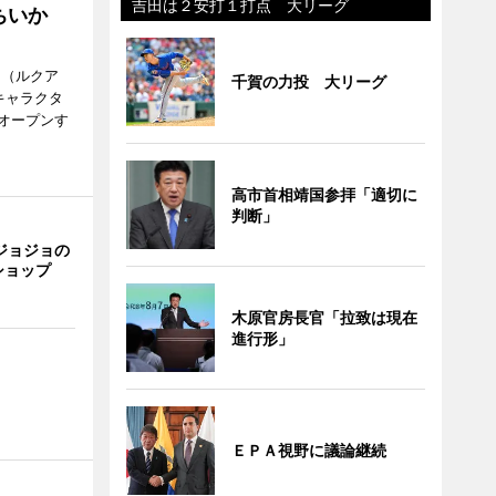
吉田は２安打１打点 大リーグ
ちいか
H（ルクア
千賀の力投 大リーグ
キャラクタ
次オープンす
高市首相靖国参拝「適切に
判断」
ジョジョの
ショップ
木原官房長官「拉致は現在
進行形」
ＥＰＡ視野に議論継続