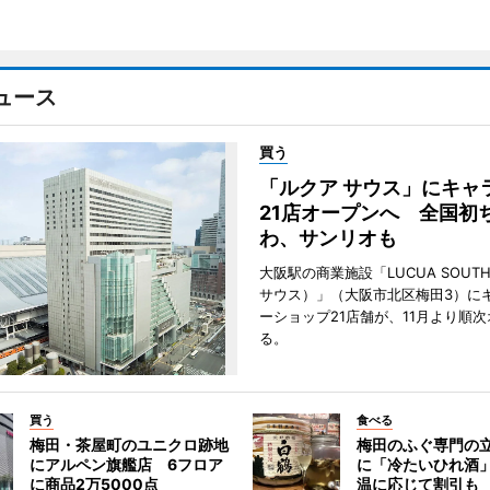
ュース
買う
「ルクア サウス」にキャ
21店オープンへ 全国初
わ、サンリオも
大阪駅の商業施設「LUCUA SOUT
サウス）」（大阪市北区梅田3）に
ーショップ21店舗が、11月より順
る。
買う
食べる
梅田・茶屋町のユニクロ跡地
梅田のふぐ専門の
にアルペン旗艦店 6フロア
に「冷たいひれ酒
に商品2万5000点
温に応じて割引も