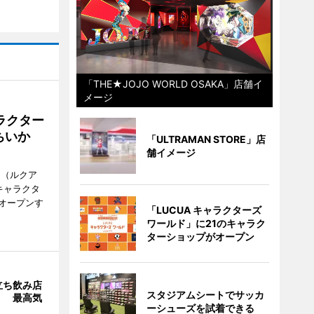
「THE★JOJO WORLD OSAKA」店舗イ
メージ
ラクター
ちいか
「ULTRAMAN STORE」店
舗イメージ
H（ルクア
キャラクタ
次オープンす
「LUCUA キャラクターズ
ワールド」に21のキャラク
ターショップがオープン
立ち飲み店
スタジアムシートでサッカ
」 最高気
ーシューズを試着できる