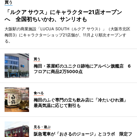
買う
「ルクア サウス」にキャラクター21店オープン
へ 全国初ちいかわ、サンリオも
大阪駅の商業施設「LUCUA SOUTH（ルクア サウス）」（大阪市北区
梅田3）にキャラクターショップ21店舗が、11月より順次オープンす
る。
買う
梅田・茶屋町のユニクロ跡地にアルペン旗艦店 6
フロアに商品2万5000点
食べる
梅田のふぐ専門の立ち飲み店に「冷たいひれ酒」
最高気温に応じて割引も
見る・遊ぶ
阪急電車が「おさるのジョージ」とコラボ 限定フ