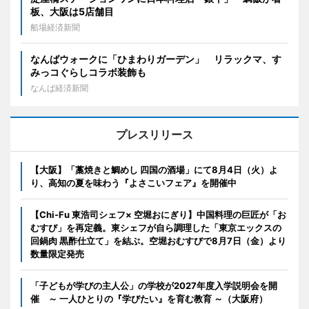
板、大阪は5店舗目
船場経済新聞
なんばウォークに「ひまわりガーデン」 リラックマ、す
みっコぐらしコラボ装飾も
なんば経済新聞
プレスリリース
【大阪】「藁焼きと鯛めし 四国の酒場」にて8月4日（火）よ
り、高知の夏を味わう『よさこいフェア』を開催中
【Chi-Fu 東浩司シェフ× 空堀おにぎり】中国料理の巨匠が「お
むすび」を再定義。東シェフが自ら調理した「東京エックスの
回鍋肉 黒酢仕立て」を結ぶ。空堀おむすびで8月7日（金）より
数量限定発売
「子どもが学びの主人公」の学校が2027年度入学説明会を開
催 ～ 一人ひとりの『学びたい』を育む教育 ～（大阪府）