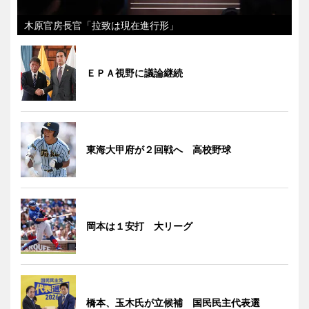
木原官房長官「拉致は現在進行形」
ＥＰＡ視野に議論継続
東海大甲府が２回戦へ 高校野球
岡本は１安打 大リーグ
橋本、玉木氏が立候補 国民民主代表選