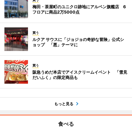
買う
梅田・茶屋町のユニクロ跡地にアルペン旗艦店 6
フロアに商品2万5000点
買う
ルクア サウスに「ジョジョの奇妙な冒険」公式シ
ョップ 「悪」テーマに
買う
阪急うめだ本店でアイスクリームイベント 「雪見
だいふく」の限定商品も
もっと見る
食べる