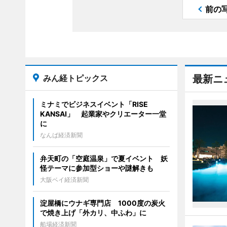
前の
みん経トピックス
最新ニ
ミナミでビジネスイベント「RISE
KANSAI」 起業家やクリエーター一堂
に
なんば経済新聞
弁天町の「空庭温泉」で夏イベント 妖
怪テーマに参加型ショーや謎解きも
大阪ベイ経済新聞
淀屋橋にウナギ専門店 1000度の炭火
で焼き上げ「外カリ、中ふわ」に
船場経済新聞