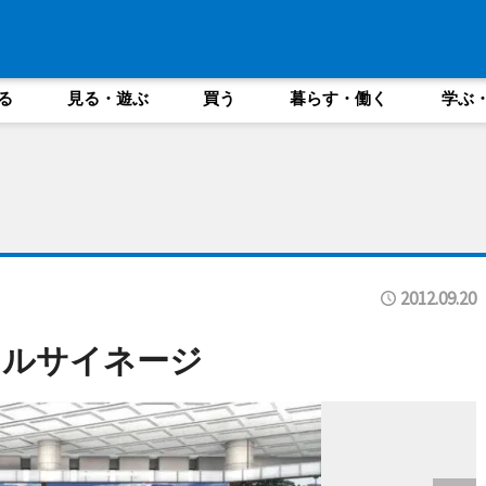
る
見る・遊ぶ
買う
暮らす・働く
学ぶ
2012.09.20
タルサイネージ