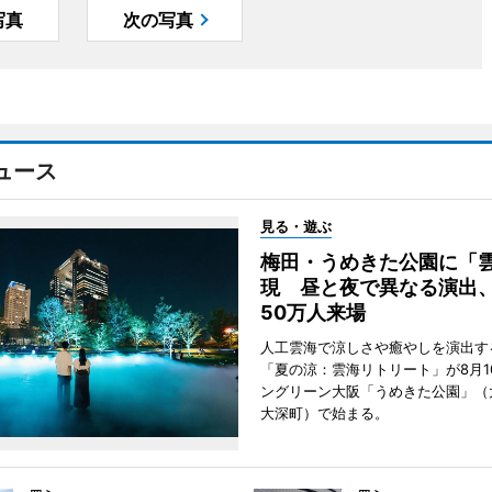
写真
次の写真
ュース
見る・遊ぶ
梅田・うめきた公園に「
現 昼と夜で異なる演出
50万人来場
人工雲海で涼しさや癒やしを演出す
「夏の涼：雲海リトリート」が8月1
ングリーン大阪「うめきた公園」（
大深町）で始まる。