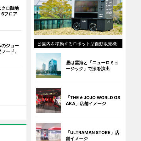
ニクロ跡地
 6フロア
公園内を移動するロボット型自動販売機
るのジョー
定フード、
昼は雲海と「ニューロミュ
ージック」で涼を演出
「THE★JOJO WORLD OS
AKA」店舗イメージ
「ULTRAMAN STORE」店
舗イメージ