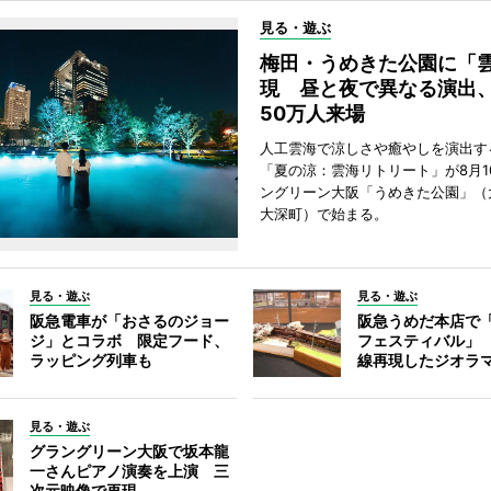
見る・遊ぶ
梅田・うめきた公園に「
現 昼と夜で異なる演出
50万人来場
人工雲海で涼しさや癒やしを演出す
「夏の涼：雲海リトリート」が8月1
ングリーン大阪「うめきた公園」（
大深町）で始まる。
見る・遊ぶ
見る・遊ぶ
阪急電車が「おさるのジョー
阪急うめだ本店で
ジ」とコラボ 限定フード、
フェスティバル」
ラッピング列車も
線再現したジオラ
見る・遊ぶ
グラングリーン大阪で坂本龍
一さんピアノ演奏を上演 三
次元映像で再現