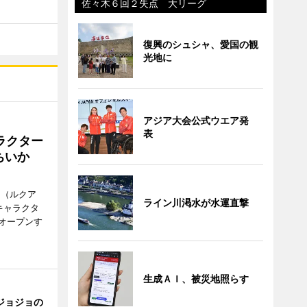
佐々木６回２失点 大リーグ
復興のシュシャ、愛国の観
光地に
アジア大会公式ウエア発
表
ラクター
ちいか
H（ルクア
ライン川渇水が水運直撃
キャラクタ
次オープンす
生成ＡＩ、被災地照らす
ジョジョの