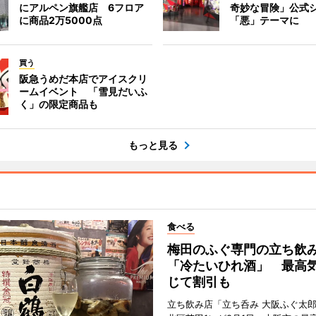
にアルペン旗艦店 6フロア
奇妙な冒険」公式
に商品2万5000点
「悪」テーマに
買う
阪急うめだ本店でアイスクリ
ームイベント 「雪見だいふ
く」の限定商品も
もっと見る
食べる
梅田のふぐ専門の立ち飲
「冷たいひれ酒」 最高
じて割引も
立ち飲み店「立ち呑み 大阪ふぐ太