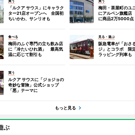
買う
買う
「ルクア サウス」にキャラク
梅田・茶屋町のユ
ター21店オープンへ 全国初
にアルペン旗艦店
ちいかわ、サンリオも
に商品2万5000点
食べる
見る・遊ぶ
梅田のふぐ専門の立ち飲み店
阪急電車が「おさ
に「冷たいひれ酒」 最高気
ジ」とコラボ 限
温に応じて割引も
ラッピング列車も
買う
ルクア サウスに「ジョジョの
奇妙な冒険」公式ショップ
「悪」テーマに
もっと見る
遊ぶ