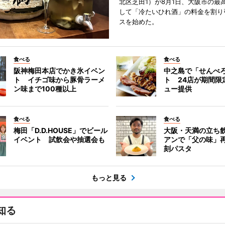
北区芝田1）が8月1日、大阪市の最
して「冷たいひれ酒」の料金を割り
スを始めた。
食べる
食べる
阪神梅田本店でかき氷イベン
中之島で「せんべ
ト イチゴ味から豚骨ラーメ
ト 24店が期間限
ン味まで100種以上
ュー提供
食べる
食べる
梅田「D.D.HOUSE」でビール
大阪・天満の立ち
イベント 試飲会や抽選会も
アンで「父の味」
刻パスタ
もっと見る
知る