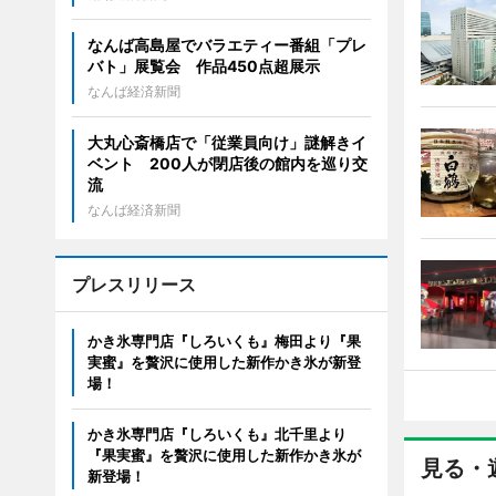
なんば高島屋でバラエティー番組「プレ
バト」展覧会 作品450点超展示
なんば経済新聞
大丸心斎橋店で「従業員向け」謎解きイ
ベント 200人が閉店後の館内を巡り交
流
なんば経済新聞
プレスリリース
かき氷専門店『しろいくも』梅田より『果
実蜜』を贅沢に使用した新作かき氷が新登
場！
かき氷専門店『しろいくも』北千里より
『果実蜜』を贅沢に使用した新作かき氷が
見る・
新登場！