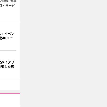
高気温に連動
引くサービ
ろ」イベン
定40メニ
飲みイタリ
再現した復