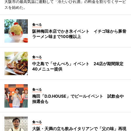
大阪市の最高気温に連動して「冷たいひれ酒」の料金を割り引くサービ
スを始めた。
食べる
阪神梅田本店でかき氷イベント イチゴ味から豚骨
ラーメン味まで100種以上
食べる
中之島で「せんべろ」イベント 24店が期間限定
40メニュー提供
食べる
梅田「D.D.HOUSE」でビールイベント 試飲会や
抽選会も
食べる
大阪・天満の立ち飲みイタリアンで「父の味」再現