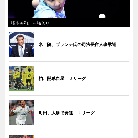
張本美和、４強入り
米上院、ブランチ氏の司法長官人事承認
柏、開幕白星 Ｊリーグ
町田、大勝で発進 Ｊリーグ