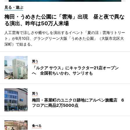
見る・遊ぶ
梅田・うめきた公園に「雲海」出現 昼と夜で異な
る演出、昨年は50万人来場
人工雲海で涼しさや癒やしを演出するイベント「夏の涼：雲海リトリー
ト」が8月10日、グラングリーン大阪「うめきた公園」（大阪市北区大
深町）で始まる。
買う
「ルクア サウス」にキャラクター21店オープン
へ 全国初ちいかわ、サンリオも
買う
梅田・茶屋町のユニクロ跡地にアルペン旗艦店 6
フロアに商品2万5000点
食べる