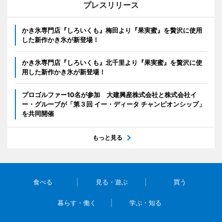
プレスリリース
かき氷専門店『しろいくも』梅田より『果実蜜』を贅沢に使用
した新作かき氷が新登場！
かき氷専門店『しろいくも』北千里より『果実蜜』を贅沢に使
用した新作かき氷が新登場！
プロゴルファー10名が参加 大建興産株式会社と株式会社イ
ー・グルーブが「第３回 イー・ディータ チャンピオンシップ」
を共同開催
もっと見る
食べる
見る・遊ぶ
買う
暮らす・働く
学ぶ・知る