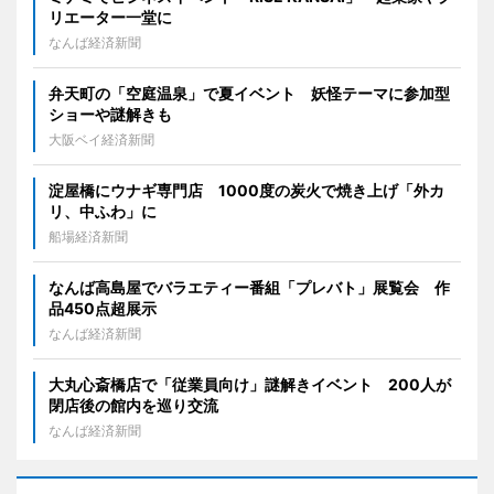
リエーター一堂に
なんば経済新聞
弁天町の「空庭温泉」で夏イベント 妖怪テーマに参加型
ショーや謎解きも
大阪ベイ経済新聞
淀屋橋にウナギ専門店 1000度の炭火で焼き上げ「外カ
リ、中ふわ」に
船場経済新聞
なんば高島屋でバラエティー番組「プレバト」展覧会 作
品450点超展示
なんば経済新聞
大丸心斎橋店で「従業員向け」謎解きイベント 200人が
閉店後の館内を巡り交流
なんば経済新聞