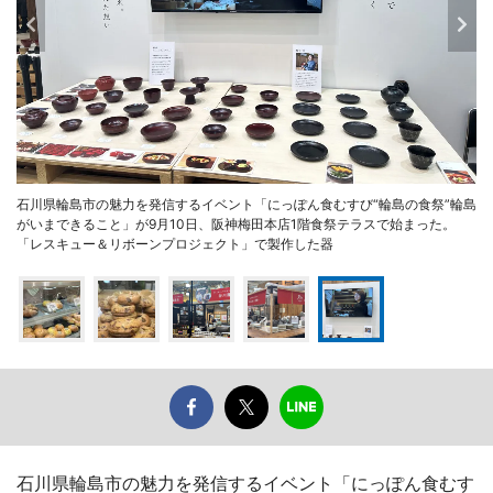
石川県輪島市の魅力を発信するイベント「にっぽん食むすび“輪島の食祭”輪島
がいまできること」が9月10日、阪神梅田本店1階食祭テラスで始まった。
「レスキュー＆リボーンプロジェクト」で製作した器
石川県輪島市の魅力を発信するイベント「にっぽん食むす