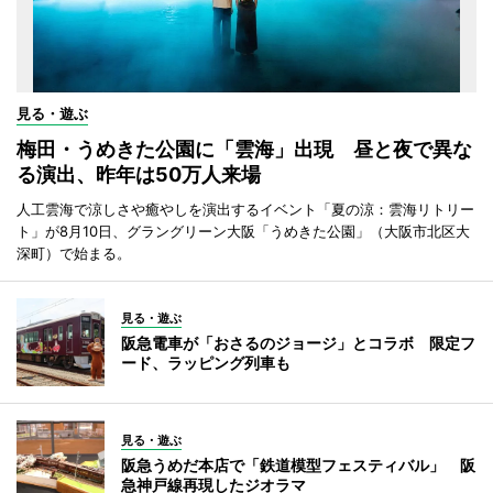
見る・遊ぶ
梅田・うめきた公園に「雲海」出現 昼と夜で異な
る演出、昨年は50万人来場
人工雲海で涼しさや癒やしを演出するイベント「夏の涼：雲海リトリー
ト」が8月10日、グラングリーン大阪「うめきた公園」（大阪市北区大
深町）で始まる。
見る・遊ぶ
阪急電車が「おさるのジョージ」とコラボ 限定フ
ード、ラッピング列車も
見る・遊ぶ
阪急うめだ本店で「鉄道模型フェスティバル」 阪
急神戸線再現したジオラマ