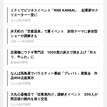
ミナミでビジネスイベント「RISE KANSAI」 起業家やク
リエーター一堂に
なんば経済新聞
弁天町の「空庭温泉」で夏イベント 妖怪テーマに参加型
ショーや謎解きも
大阪ベイ経済新聞
淀屋橋にウナギ専門店 1000度の炭火で焼き上げ「外カ
リ、中ふわ」に
船場経済新聞
なんば高島屋でバラエティー番組「プレバト」展覧会 作
品450点超展示
なんば経済新聞
大丸心斎橋店で「従業員向け」謎解きイベント 200人が
閉店後の館内を巡り交流
なんば経済新聞