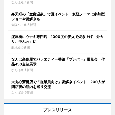
なんば経済新聞
弁天町の「空庭温泉」で夏イベント 妖怪テーマに参加型
ショーや謎解きも
大阪ベイ経済新聞
淀屋橋にウナギ専門店 1000度の炭火で焼き上げ「外カ
リ、中ふわ」に
船場経済新聞
なんば高島屋でバラエティー番組「プレバト」展覧会 作
品450点超展示
なんば経済新聞
大丸心斎橋店で「従業員向け」謎解きイベント 200人が
閉店後の館内を巡り交流
なんば経済新聞
プレスリリース