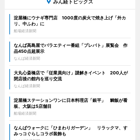
みん経トピックス
淀屋橋にウナギ専門店 1000度の炭火で焼き上げ「外カ
リ、中ふわ」に
船場経済新聞
なんば高島屋でバラエティー番組「プレバト」展覧会 作
品450点超展示
なんば経済新聞
大丸心斎橋店で「従業員向け」謎解きイベント 200人が
閉店後の館内を巡り交流
なんば経済新聞
淀屋橋ステーションワンに日本料理店「銀平」 鯛飯が看
板、大阪は5店舗目
船場経済新聞
なんばウォークに「ひまわりガーデン」 リラックマ、す
みっコぐらしコラボ装飾も