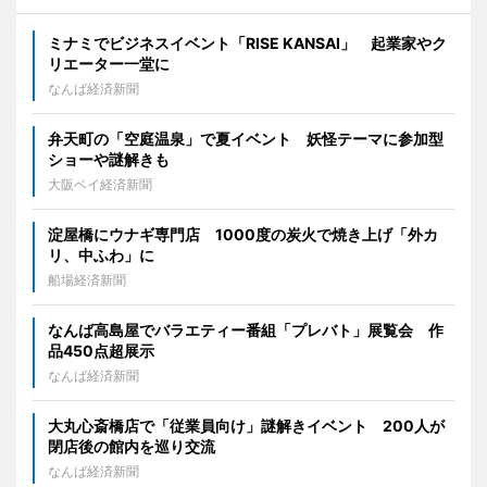
ミナミでビジネスイベント「RISE KANSAI」 起業家やク
リエーター一堂に
なんば経済新聞
弁天町の「空庭温泉」で夏イベント 妖怪テーマに参加型
ショーや謎解きも
大阪ベイ経済新聞
淀屋橋にウナギ専門店 1000度の炭火で焼き上げ「外カ
リ、中ふわ」に
船場経済新聞
なんば高島屋でバラエティー番組「プレバト」展覧会 作
品450点超展示
なんば経済新聞
大丸心斎橋店で「従業員向け」謎解きイベント 200人が
閉店後の館内を巡り交流
なんば経済新聞