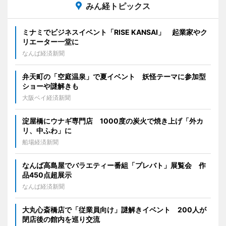
みん経トピックス
ミナミでビジネスイベント「RISE KANSAI」 起業家やク
リエーター一堂に
なんば経済新聞
弁天町の「空庭温泉」で夏イベント 妖怪テーマに参加型
ショーや謎解きも
大阪ベイ経済新聞
淀屋橋にウナギ専門店 1000度の炭火で焼き上げ「外カ
リ、中ふわ」に
船場経済新聞
なんば高島屋でバラエティー番組「プレバト」展覧会 作
品450点超展示
なんば経済新聞
大丸心斎橋店で「従業員向け」謎解きイベント 200人が
閉店後の館内を巡り交流