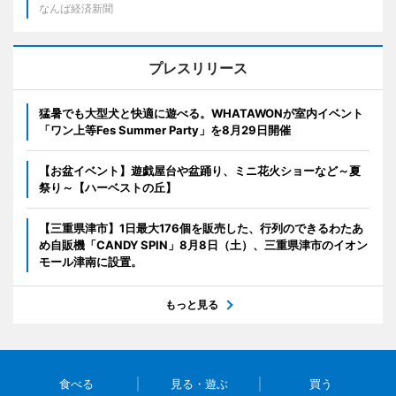
なんば経済新聞
プレスリリース
猛暑でも大型犬と快適に遊べる。WHATAWONが室内イベント
「ワン上等Fes Summer Party」を8月29日開催
【お盆イベント】遊戯屋台や盆踊り、ミニ花火ショーなど～夏
祭り～【ハーベストの丘】
【三重県津市】1日最大176個を販売した、行列のできるわたあ
め自販機「CANDY SPIN」8月8日（土）、三重県津市のイオン
モール津南に設置。
もっと見る
食べる
見る・遊ぶ
買う