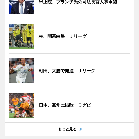
米上院、ブランチ氏の司法長官人事承認
柏、開幕白星 Ｊリーグ
町田、大勝で発進 Ｊリーグ
日本、豪州に惜敗 ラグビー
もっと見る