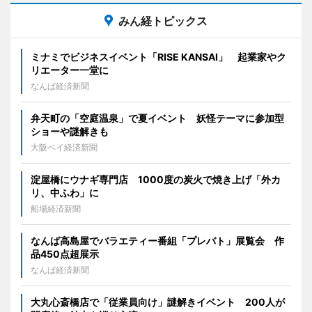
みん経トピックス
ミナミでビジネスイベント「RISE KANSAI」 起業家やク
リエーター一堂に
なんば経済新聞
弁天町の「空庭温泉」で夏イベント 妖怪テーマに参加型
ショーや謎解きも
大阪ベイ経済新聞
淀屋橋にウナギ専門店 1000度の炭火で焼き上げ「外カ
リ、中ふわ」に
船場経済新聞
なんば高島屋でバラエティー番組「プレバト」展覧会 作
品450点超展示
なんば経済新聞
大丸心斎橋店で「従業員向け」謎解きイベント 200人が