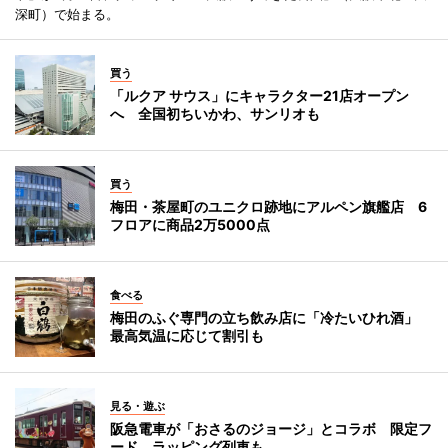
深町）で始まる。
買う
「ルクア サウス」にキャラクター21店オープン
へ 全国初ちいかわ、サンリオも
買う
梅田・茶屋町のユニクロ跡地にアルペン旗艦店 6
フロアに商品2万5000点
食べる
梅田のふぐ専門の立ち飲み店に「冷たいひれ酒」
最高気温に応じて割引も
見る・遊ぶ
阪急電車が「おさるのジョージ」とコラボ 限定フ
ード、ラッピング列車も