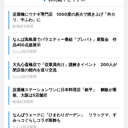
淀屋橋にウナギ専門店 1000度の炭火で焼き上げ「外カ
リ、中ふわ」に
船場経済新聞
なんば高島屋でバラエティー番組「プレバト」展覧会 作
品450点超展示
なんば経済新聞
大丸心斎橋店で「従業員向け」謎解きイベント 200人が
閉店後の館内を巡り交流
なんば経済新聞
淀屋橋ステーションワンに日本料理店「銀平」 鯛飯が看
板、大阪は5店舗目
船場経済新聞
なんばウォークに「ひまわりガーデン」 リラックマ、す
みっコぐらしコラボ装飾も
なんば経済新聞