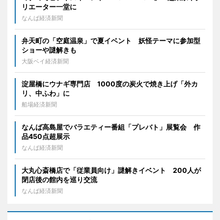
リエーター一堂に
なんば経済新聞
弁天町の「空庭温泉」で夏イベント 妖怪テーマに参加型
ショーや謎解きも
大阪ベイ経済新聞
淀屋橋にウナギ専門店 1000度の炭火で焼き上げ「外カ
リ、中ふわ」に
船場経済新聞
なんば高島屋でバラエティー番組「プレバト」展覧会 作
品450点超展示
なんば経済新聞
大丸心斎橋店で「従業員向け」謎解きイベント 200人が
閉店後の館内を巡り交流
なんば経済新聞