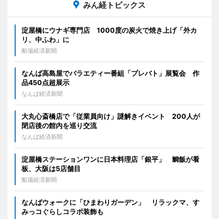
みん経トピックス
淀屋橋にウナギ専門店 1000度の炭火で焼き上げ「外カ
リ、中ふわ」に
船場経済新聞
なんば高島屋でバラエティー番組「プレバト」展覧会 作
品450点超展示
なんば経済新聞
大丸心斎橋店で「従業員向け」謎解きイベント 200人が
閉店後の館内を巡り交流
なんば経済新聞
淀屋橋ステーションワンに日本料理店「銀平」 鯛飯が看
板、大阪は5店舗目
船場経済新聞
なんばウォークに「ひまわりガーデン」 リラックマ、す
みっコぐらしコラボ装飾も