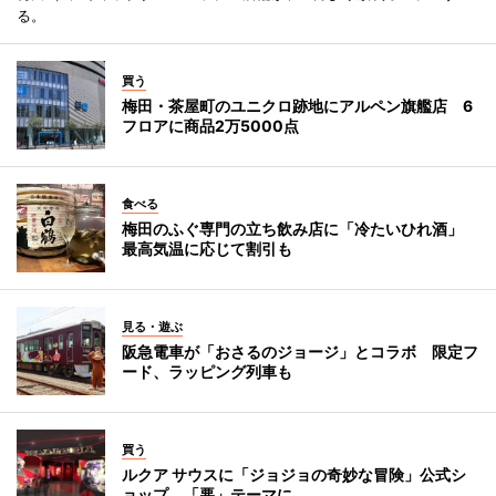
る。
買う
梅田・茶屋町のユニクロ跡地にアルペン旗艦店 6
フロアに商品2万5000点
食べる
梅田のふぐ専門の立ち飲み店に「冷たいひれ酒」
最高気温に応じて割引も
見る・遊ぶ
阪急電車が「おさるのジョージ」とコラボ 限定フ
ード、ラッピング列車も
買う
ルクア サウスに「ジョジョの奇妙な冒険」公式シ
ョップ 「悪」テーマに