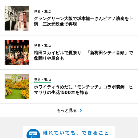
見る・遊ぶ
グラングリーン大阪で坂本龍一さんピアノ演奏を上
演 三次元映像で再現
見る・遊ぶ
梅田スカイビルで夏祭り 「新梅田シティ音頭」で
盆踊りや屋台も
見る・遊ぶ
ホワイティうめだに「モンチッチ」コラボ装飾 ヒ
マワリの生花1500本を飾る
もっと見る