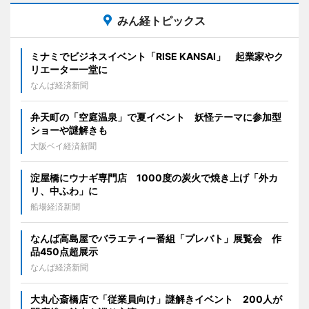
みん経トピックス
ミナミでビジネスイベント「RISE KANSAI」 起業家やク
リエーター一堂に
なんば経済新聞
弁天町の「空庭温泉」で夏イベント 妖怪テーマに参加型
ショーや謎解きも
大阪ベイ経済新聞
淀屋橋にウナギ専門店 1000度の炭火で焼き上げ「外カ
リ、中ふわ」に
船場経済新聞
なんば高島屋でバラエティー番組「プレバト」展覧会 作
品450点超展示
なんば経済新聞
大丸心斎橋店で「従業員向け」謎解きイベント 200人が