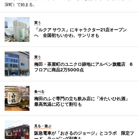
深町）で始まる。
買う
「ルクア サウス」にキャラクター21店オープン
へ 全国初ちいかわ、サンリオも
買う
梅田・茶屋町のユニクロ跡地にアルペン旗艦店 6
フロアに商品2万5000点
食べる
梅田のふぐ専門の立ち飲み店に「冷たいひれ酒」
最高気温に応じて割引も
見る・遊ぶ
阪急電車が「おさるのジョージ」とコラボ 限定フ
ード、ラッピング列車も