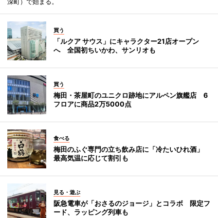
深町）で始まる。
買う
「ルクア サウス」にキャラクター21店オープン
へ 全国初ちいかわ、サンリオも
買う
梅田・茶屋町のユニクロ跡地にアルペン旗艦店 6
フロアに商品2万5000点
食べる
梅田のふぐ専門の立ち飲み店に「冷たいひれ酒」
最高気温に応じて割引も
見る・遊ぶ
阪急電車が「おさるのジョージ」とコラボ 限定フ
ード、ラッピング列車も