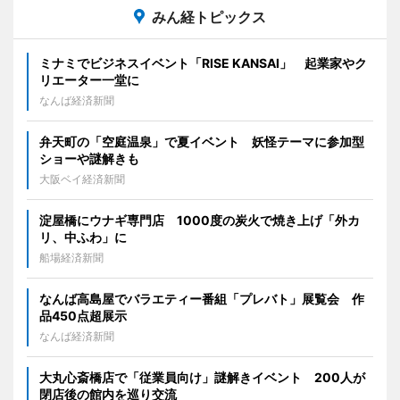
みん経トピックス
ミナミでビジネスイベント「RISE KANSAI」 起業家やク
リエーター一堂に
なんば経済新聞
弁天町の「空庭温泉」で夏イベント 妖怪テーマに参加型
ショーや謎解きも
大阪ベイ経済新聞
淀屋橋にウナギ専門店 1000度の炭火で焼き上げ「外カ
リ、中ふわ」に
船場経済新聞
なんば高島屋でバラエティー番組「プレバト」展覧会 作
品450点超展示
なんば経済新聞
大丸心斎橋店で「従業員向け」謎解きイベント 200人が
閉店後の館内を巡り交流