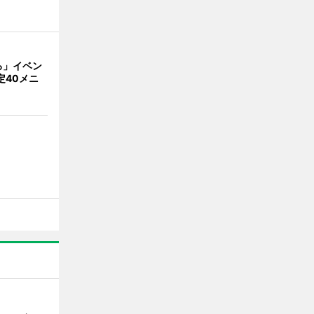
ろ」イベン
定40メニ