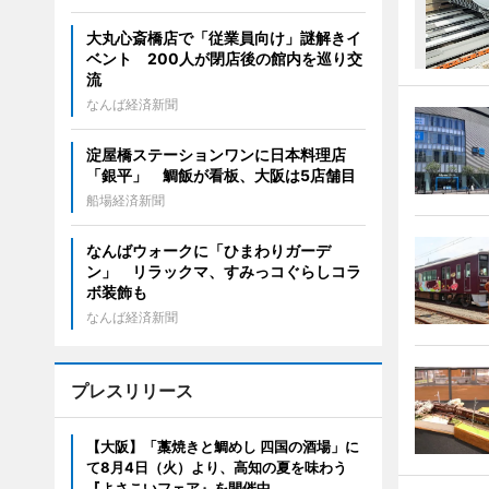
大丸心斎橋店で「従業員向け」謎解きイ
ベント 200人が閉店後の館内を巡り交
流
なんば経済新聞
淀屋橋ステーションワンに日本料理店
「銀平」 鯛飯が看板、大阪は5店舗目
船場経済新聞
なんばウォークに「ひまわりガーデ
ン」 リラックマ、すみっコぐらしコラ
ボ装飾も
なんば経済新聞
プレスリリース
【大阪】「藁焼きと鯛めし 四国の酒場」に
て8月4日（火）より、高知の夏を味わう
『よさこいフェア』を開催中