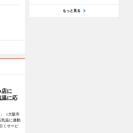
もっと見る
み店に
気温に応
郎」（大阪市
高気温に連動
引くサービ