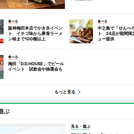
食べる
食べる
阪神梅田本店でかき氷イベン
中之島で「せんべ
ト イチゴ味から豚骨ラーメ
ト 24店が期間限
ン味まで100種以上
ュー提供
食べる
梅田「D.D.HOUSE」でビール
イベント 試飲会や抽選会も
もっと見る
遊ぶ
見る・遊ぶ