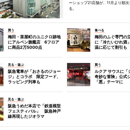
ーショップ21店舗が、11月より順
る。
買う
食べる
梅田・茶屋町のユニクロ跡地
梅田のふぐ専門の
にアルペン旗艦店 6フロア
に「冷たいひれ酒
に商品2万5000点
温に応じて割引も
見る・遊ぶ
買う
阪急電車が「おさるのジョー
ルクア サウスに「
ジ」とコラボ 限定フード、
奇妙な冒険」公式
ラッピング列車も
「悪」テーマに
見る・遊ぶ
阪急うめだ本店で「鉄道模型
フェスティバル」 阪急神戸
線再現したジオラマ