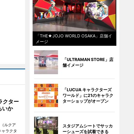
「THE★JOJO WORLD OSAKA」店舗イ
メージ
「ULTRAMAN STORE」店
舗イメージ
「LUCUA キャラクターズ
ワールド」に21のキャラク
ラクター
ターショップがオープン
ちいか
H（ルクア
スタジアムシートでサッカ
キャラクタ
ーシューズを試着できる