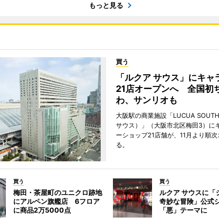
もっと見る
買う
「ルクア サウス」にキャ
21店オープンへ 全国初
わ、サンリオも
大阪駅の商業施設「LUCUA SOUT
サウス）」（大阪市北区梅田3）に
ーショップ21店舗が、11月より順
る。
買う
買う
梅田・茶屋町のユニクロ跡地
ルクア サウスに「
にアルペン旗艦店 6フロア
奇妙な冒険」公式
に商品2万5000点
「悪」テーマに