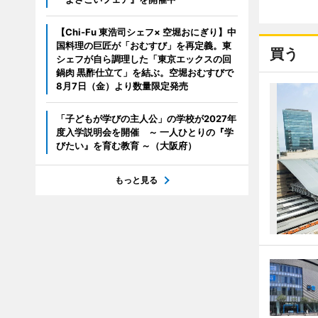
【Chi-Fu 東浩司シェフ× 空堀おにぎり】中
国料理の巨匠が「おむすび」を再定義。東
買う
シェフが自ら調理した「東京エックスの回
鍋肉 黒酢仕立て」を結ぶ。空堀おむすびで
8月7日（金）より数量限定発売
「子どもが学びの主人公」の学校が2027年
度入学説明会を開催 ～ 一人ひとりの『学
びたい』を育む教育 ～（大阪府）
もっと見る