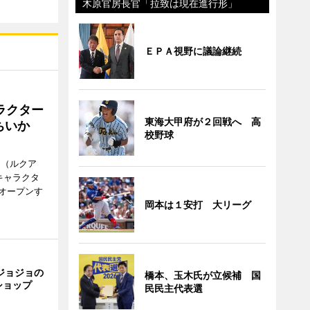
木原官房長官「拉致は現在進行形」
ＥＰＡ視野に議論継続
ラクター
東海大甲府が２回戦へ 高
ちいか
校野球
H（ルクア
キャラクタ
次オープンす
岡本は１安打 大リーグ
ジョジョの
橋本、玉木氏が立候補 国
ショップ
民民主代表選