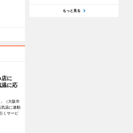
もっと見る
み店に
気温に応
郎」（大阪市
高気温に連動
引くサービ