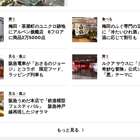
買う
食べる
梅田・茶屋町のユニクロ跡地
梅田のふぐ専門の
にアルペン旗艦店 6フロア
に「冷たいひれ酒
に商品2万5000点
温に応じて割引も
見る・遊ぶ
買う
阪急電車が「おさるのジョー
ルクア サウスに「
ジ」とコラボ 限定フード、
奇妙な冒険」公式
ラッピング列車も
「悪」テーマに
見る・遊ぶ
阪急うめだ本店で「鉄道模型
フェスティバル」 阪急神戸
線再現したジオラマ
もっと見る