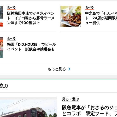
食べる
食べる
阪神梅田本店でかき氷イベン
中之島で「せんべ
ト イチゴ味から豚骨ラーメ
ト 24店が期間限
ン味まで100種以上
ュー提供
食べる
梅田「D.D.HOUSE」でビール
イベント 試飲会や抽選会も
もっと見る
遊ぶ
見る・遊ぶ
阪急電車が「おさるのジ
とコラボ 限定フード、