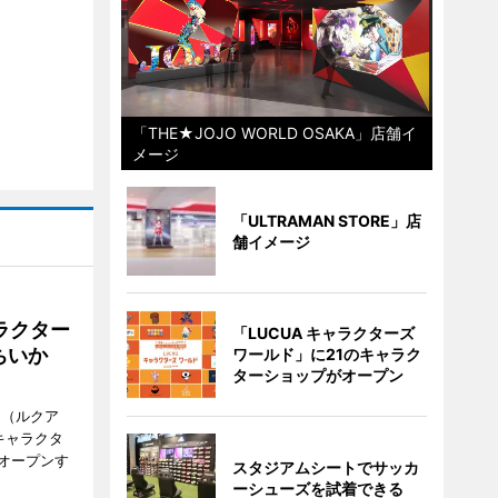
「THE★JOJO WORLD OSAKA」店舗イ
メージ
「ULTRAMAN STORE」店
舗イメージ
ラクター
「LUCUA キャラクターズ
ちいか
ワールド」に21のキャラク
ターショップがオープン
H（ルクア
キャラクタ
次オープンす
スタジアムシートでサッカ
ーシューズを試着できる