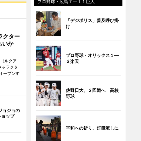
プロ野球・広島７―１１巨人
「デジポリス」普及呼び掛
け
ラクター
ちいか
プロ野球・オリックス１―
H（ルクア
３楽天
キャラクタ
次オープンす
佐野日大、２回戦へ 高校
野球
ジョジョの
ショップ
平和への祈り、灯籠流しに