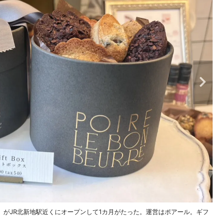
がJR北新地駅近くにオープンして1カ月がたった。運営はポアール。ギフ