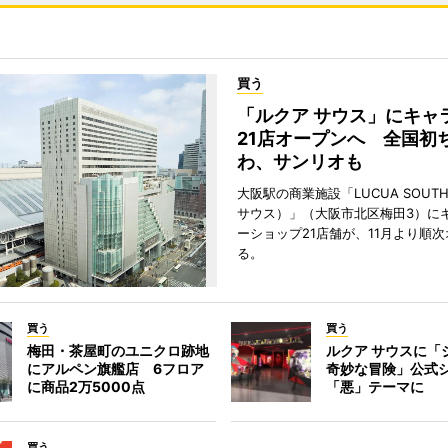
買う
「ルクア サウス」にキャ
21店オープンへ 全国初
わ、サンリオも
大阪駅の商業施設「LUCUA SOUT
サウス）」（大阪市北区梅田3）に
ーショップ21店舗が、11月より順
る。
買う
買う
梅田・茶屋町のユニクロ跡地
ルクア サウスに「
にアルペン旗艦店 6フロア
奇妙な冒険」公式
に商品2万5000点
「悪」テーマに
買う