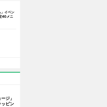
ろ」イベン
定40メニ
ョージ」
ラッピン