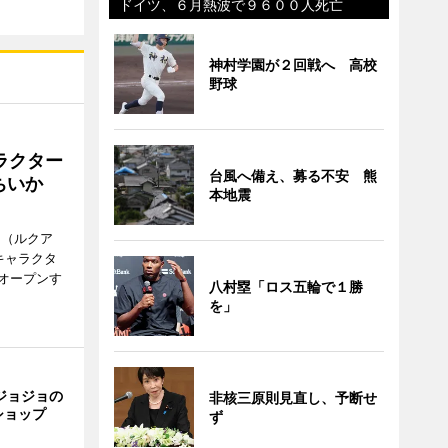
ドイツ、６月熱波で９６００人死亡
神村学園が２回戦へ 高校
野球
ラクター
台風へ備え、募る不安 熊
ちいか
本地震
H（ルクア
キャラクタ
次オープンす
八村塁「ロス五輪で１勝
を」
ジョジョの
非核三原則見直し、予断せ
ショップ
ず