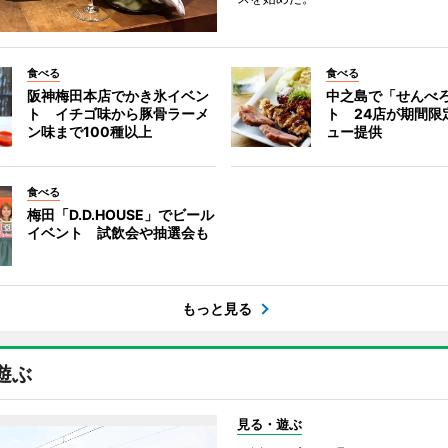
食べる
食べる
阪神梅田本店でかき氷イベン
中之島で「せんべ
ト イチゴ味から豚骨ラーメ
ト 24店が期間限
ン味まで100種以上
ュー提供
食べる
梅田「D.D.HOUSE」でビール
イベント 試飲会や抽選会も
もっと見る
遊ぶ
見る・遊ぶ