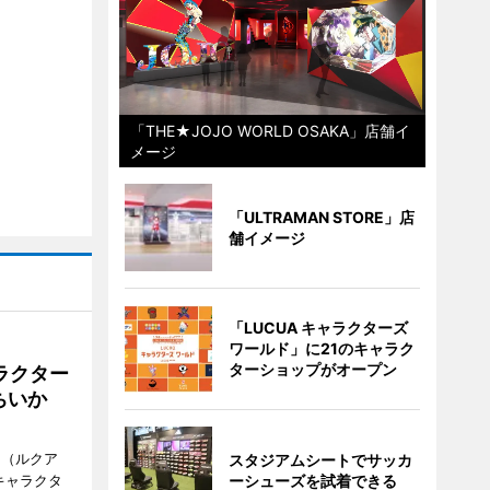
「THE★JOJO WORLD OSAKA」店舗イ
メージ
「ULTRAMAN STORE」店
舗イメージ
「LUCUA キャラクターズ
ワールド」に21のキャラク
ターショップがオープン
ラクター
ちいか
H（ルクア
スタジアムシートでサッカ
キャラクタ
ーシューズを試着できる