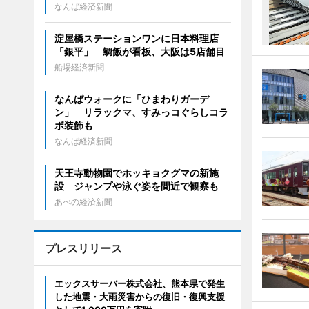
なんば経済新聞
淀屋橋ステーションワンに日本料理店
「銀平」 鯛飯が看板、大阪は5店舗目
船場経済新聞
なんばウォークに「ひまわりガーデ
ン」 リラックマ、すみっコぐらしコラ
ボ装飾も
なんば経済新聞
天王寺動物園でホッキョクグマの新施
設 ジャンプや泳ぐ姿を間近で観察も
あべの経済新聞
プレスリリース
エックスサーバー株式会社、熊本県で発生
した地震・大雨災害からの復旧・復興支援