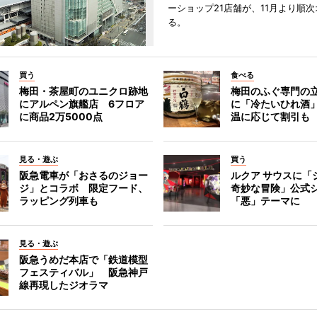
ーショップ21店舗が、11月より順
る。
買う
食べる
梅田・茶屋町のユニクロ跡地
梅田のふぐ専門の
にアルペン旗艦店 6フロア
に「冷たいひれ酒
に商品2万5000点
温に応じて割引も
見る・遊ぶ
買う
阪急電車が「おさるのジョー
ルクア サウスに「
ジ」とコラボ 限定フード、
奇妙な冒険」公式
ラッピング列車も
「悪」テーマに
見る・遊ぶ
阪急うめだ本店で「鉄道模型
フェスティバル」 阪急神戸
線再現したジオラマ