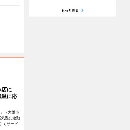
もっと見る
み店に
気温に応
郎」（大阪市
高気温に連動
引くサービ