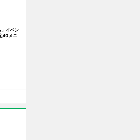
ろ」イベン
定40メニ