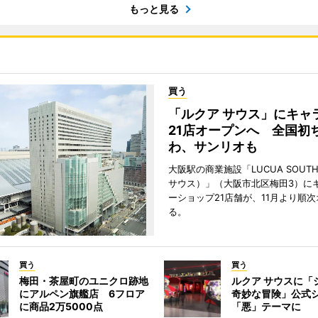
もっと見る
買う
「ルクア サウス」にキャ
21店オープンへ 全国初
わ、サンリオも
大阪駅の商業施設「LUCUA SOUT
サウス）」（大阪市北区梅田3）に
ーショップ21店舗が、11月より順
る。
買う
買う
梅田・茶屋町のユニクロ跡地
ルクア サウスに「
にアルペン旗艦店 6フロア
奇妙な冒険」公式
に商品2万5000点
「悪」テーマに