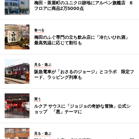
梅田・茶屋町のユニクロ跡地にアルペン旗艦店 6
フロアに商品2万5000点
食べる
梅田のふぐ専門の立ち飲み店に「冷たいひれ酒」
最高気温に応じて割引も
見る・遊ぶ
阪急電車が「おさるのジョージ」とコラボ 限定フ
ード、ラッピング列車も
買う
ルクア サウスに「ジョジョの奇妙な冒険」公式シ
ョップ 「悪」テーマに
見る・遊ぶ