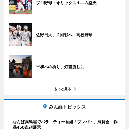
プロ野球・オリックス１―３楽天
佐野日大、２回戦へ 高校野球
平和への祈り、灯籠流しに
もっと見る
みん経トピックス
なんば高島屋でバラエティー番組「プレバト」展覧会 作
品450点超展示