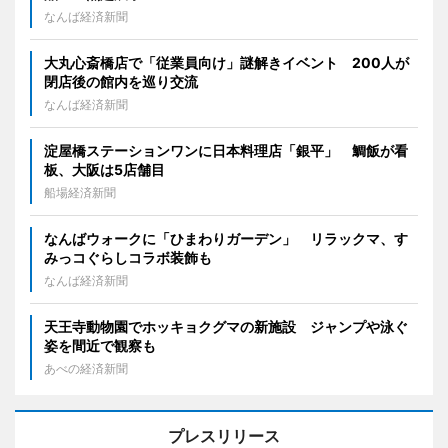
なんば経済新聞
大丸心斎橋店で「従業員向け」謎解きイベント 200人が
閉店後の館内を巡り交流
なんば経済新聞
淀屋橋ステーションワンに日本料理店「銀平」 鯛飯が看
板、大阪は5店舗目
船場経済新聞
なんばウォークに「ひまわりガーデン」 リラックマ、す
みっコぐらしコラボ装飾も
なんば経済新聞
天王寺動物園でホッキョクグマの新施設 ジャンプや泳ぐ
姿を間近で観察も
あべの経済新聞
プレスリリース