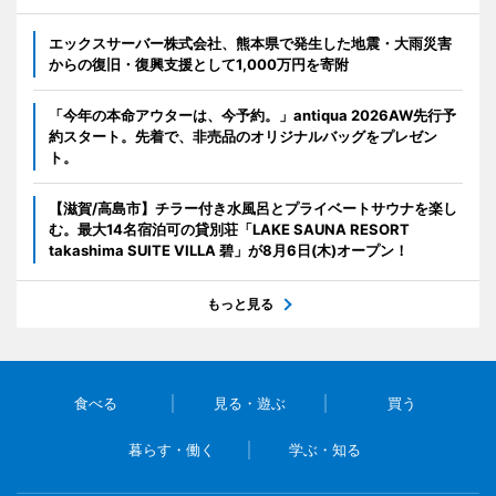
エックスサーバー株式会社、熊本県で発生した地震・大雨災害
からの復旧・復興支援として1,000万円を寄附
「今年の本命アウターは、今予約。」antiqua 2026AW先行予
約スタート。先着で、非売品のオリジナルバッグをプレゼン
ト。
【滋賀/高島市】チラー付き水風呂とプライベートサウナを楽し
む。最大14名宿泊可の貸別荘「LAKE SAUNA RESORT
takashima SUITE VILLA 碧」が8月6日(木)オープン！
もっと見る
食べる
見る・遊ぶ
買う
暮らす・働く
学ぶ・知る