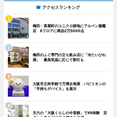
アクセスランキング
梅田・茶屋町のユニクロ跡地にアルペン旗艦
店 6フロアに商品2万5000点
梅田のふぐ専門の立ち飲み店に「冷たいひれ
酒」 最高気温に応じて割引も
大阪市立科学館で万博企画展 パビリオンの
「手持ちデバイス」を展示
天六の「大阪くらしの今昔館」でXR体験 定