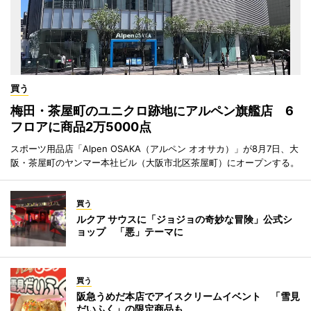
買う
梅田・茶屋町のユニクロ跡地にアルペン旗艦店 6
フロアに商品2万5000点
スポーツ用品店「Alpen OSAKA（アルペン オオサカ）」が8月7日、大
阪・茶屋町のヤンマー本社ビル（大阪市北区茶屋町）にオープンする。
買う
ルクア サウスに「ジョジョの奇妙な冒険」公式シ
ョップ 「悪」テーマに
買う
阪急うめだ本店でアイスクリームイベント 「雪見
だいふく」の限定商品も