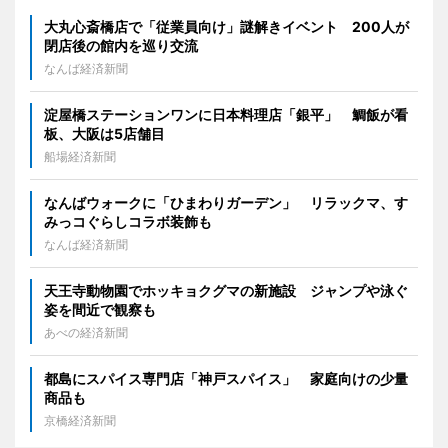
大丸心斎橋店で「従業員向け」謎解きイベント 200人が
閉店後の館内を巡り交流
なんば経済新聞
淀屋橋ステーションワンに日本料理店「銀平」 鯛飯が看
板、大阪は5店舗目
船場経済新聞
なんばウォークに「ひまわりガーデン」 リラックマ、す
みっコぐらしコラボ装飾も
なんば経済新聞
天王寺動物園でホッキョクグマの新施設 ジャンプや泳ぐ
姿を間近で観察も
あべの経済新聞
都島にスパイス専門店「神戸スパイス」 家庭向けの少量
商品も
京橋経済新聞