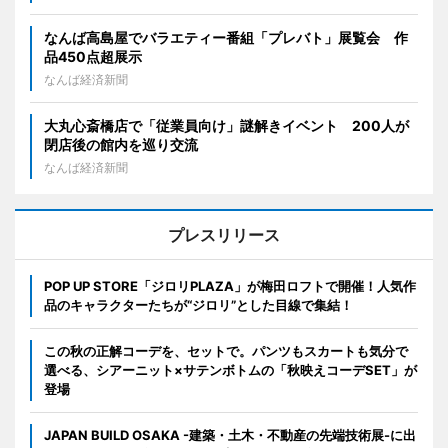
なんば高島屋でバラエティー番組「プレバト」展覧会 作
品450点超展示
なんば経済新聞
大丸心斎橋店で「従業員向け」謎解きイベント 200人が
閉店後の館内を巡り交流
なんば経済新聞
プレスリリース
POP UP STORE「ジロリPLAZA」が梅田ロフトで開催！人気作
品のキャラクターたちが“ジロリ”とした目線で集結！
この秋の正解コーデを、セットで。パンツもスカートも気分で
選べる、シアーニット×サテンボトムの「秋映えコーデSET」が
登場
JAPAN BUILD OSAKA -建築・土木・不動産の先端技術展-に出