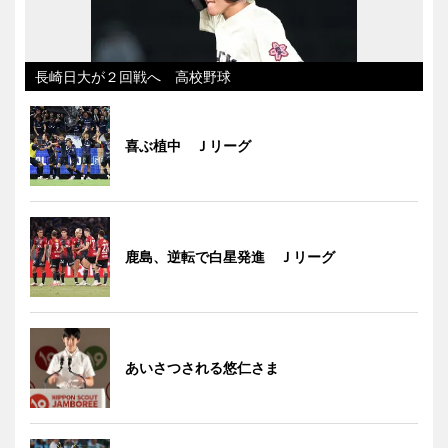
長崎日大が２回戦へ 高校野球
喜ぶ植中 Ｊリーグ
鹿島、逆転で白星発進 Ｊリーグ
あいさつされる悠仁さま