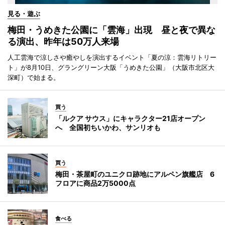
見る・遊ぶ
梅田・うめきた公園に「雲海」出現 昼と夜で異な
る演出、昨年は50万人来場
人工雲海で涼しさや癒やしを演出するイベント「夏の涼：雲海リトリー
ト」が8月10日、グラングリーン大阪「うめきた公園」（大阪市北区大
深町）で始まる。
買う
「ルクア サウス」にキャラクター21店オープン
へ 全国初ちいかわ、サンリオも
買う
梅田・茶屋町のユニクロ跡地にアルペン旗艦店 6
フロアに商品2万5000点
食べる