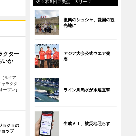
佐々木６回２失点 大リーグ
復興のシュシャ、愛国の観
光地に
アジア大会公式ウエア発
ラクター
表
ちいか
H（ルクア
キャラクタ
ライン川渇水が水運直撃
次オープンす
生成ＡＩ、被災地照らす
ジョジョの
ショップ