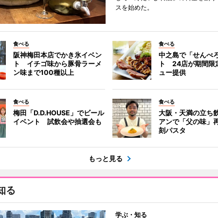
スを始めた。
食べる
食べる
阪神梅田本店でかき氷イベン
中之島で「せんべ
ト イチゴ味から豚骨ラーメ
ト 24店が期間限
ン味まで100種以上
ュー提供
食べる
食べる
梅田「D.D.HOUSE」でビール
大阪・天満の立ち
イベント 試飲会や抽選会も
アンで「父の味」
刻パスタ
もっと見る
知る
学ぶ・知る