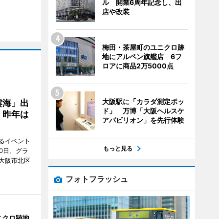
ル 開業6周年記念し、出
店や改装
梅田・茶屋町のユニクロ跡
地にアルペン旗艦店 6フ
ロアに商品2万5000点
大阪駅に「カラダ測定ポッ
雲海」出
ド」 万博「大阪ヘルスケ
、昨年は
アパビリオン」を先行体験
るイベント
もっと見る
0日、グラ
大阪市北区
フォトフラッシュ
ニクロ跡地