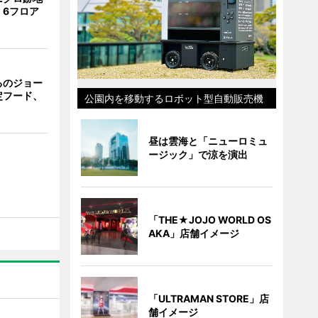
 6フロア
るのジョー
定フード、
公園内を移動するロボット型自動販売機
昼は雲海と「ニューロミュ
ージック」で涼を演出
「THE★JOJO WORLD OS
AKA」店舗イメージ
「ULTRAMAN STORE」店
舗イメージ