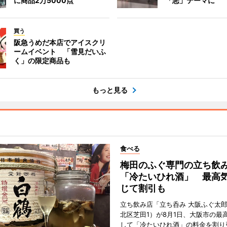
に商品2万5000点
「悪」テーマに
買う
阪急うめだ本店でアイスクリ
ームイベント 「雪見だいふ
く」の限定商品も
もっと見る
食べる
梅田のふぐ専門の立ち飲
「冷たいひれ酒」 最高
じて割引も
立ち飲み店「立ち呑み 大阪ふぐ太
北区芝田1）が8月1日、大阪市の最
して「冷たいひれ酒」の料金を割り