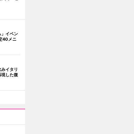
ろ」イベン
定40メニ
飲みイタリ
再現した復