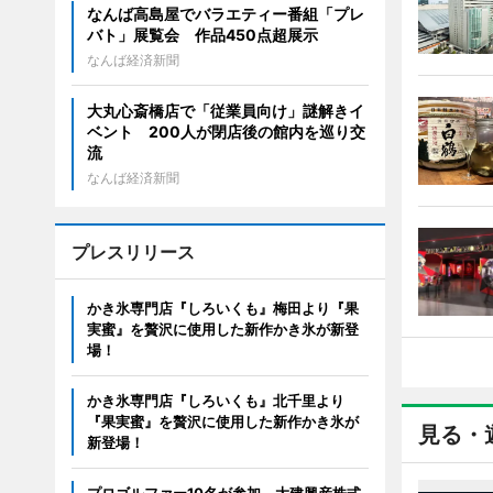
なんば高島屋でバラエティー番組「プレ
バト」展覧会 作品450点超展示
なんば経済新聞
大丸心斎橋店で「従業員向け」謎解きイ
ベント 200人が閉店後の館内を巡り交
流
なんば経済新聞
プレスリリース
かき氷専門店『しろいくも』梅田より『果
実蜜』を贅沢に使用した新作かき氷が新登
場！
かき氷専門店『しろいくも』北千里より
『果実蜜』を贅沢に使用した新作かき氷が
見る・
新登場！