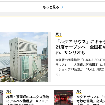
もっと見る
買う
「ルクア サウス」にキャ
21店オープンへ 全国初
わ、サンリオも
大阪駅の商業施設「LUCUA SOUT
サウス）」（大阪市北区梅田3）に
ーショップ21店舗が、11月より順
る。
買う
買う
梅田・茶屋町のユニクロ跡地
ルクア サウスに「
にアルペン旗艦店 6フロア
奇妙な冒険」公式