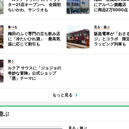
ター21店オープンへ 全国初
にアルペン旗艦店
ちいかわ、サンリオも
に商品2万5000点
食べる
見る・遊ぶ
梅田のふぐ専門の立ち飲み店
阪急電車が「おさ
に「冷たいひれ酒」 最高気
ジ」とコラボ 限
温に応じて割引も
ラッピング列車も
買う
ルクア サウスに「ジョジョの
奇妙な冒険」公式ショップ
「悪」テーマに
もっと見る
遊ぶ
見る・遊ぶ