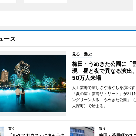
ュース
見る・遊ぶ
梅田・うめきた公園に「
現 昼と夜で異なる演出
50万人来場
人工雲海で涼しさや癒やしを演出す
「夏の涼：雲海リトリート」が8月1
ングリーン大阪「うめきた公園」（
大深町）で始まる。
買う
買う
「ルクア サウス」にキャラク
梅田・茶屋町のユ