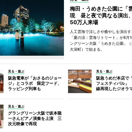
梅田・うめきた公園に「
現 昼と夜で異なる演出
50万人来場
人工雲海で涼しさや癒やしを演出す
「夏の涼：雲海リトリート」が8月1
ングリーン大阪「うめきた公園」（
大深町）で始まる。
見る・遊ぶ
見る・遊ぶ
阪急電車が「おさるのジョー
阪急うめだ本店で
ジ」とコラボ 限定フード、
フェスティバル」
ラッピング列車も
線再現したジオラ
見る・遊ぶ
グラングリーン大阪で坂本龍
一さんピアノ演奏を上演 三
次元映像で再現