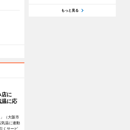
もっと見る
み店に
気温に応
郎」（大阪市
高気温に連動
引くサービ