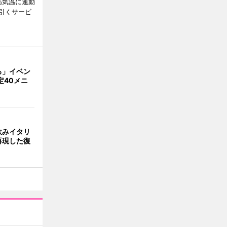
高気温に連動
引くサービ
ろ」イベン
定40メニ
飲みイタリ
再現した復