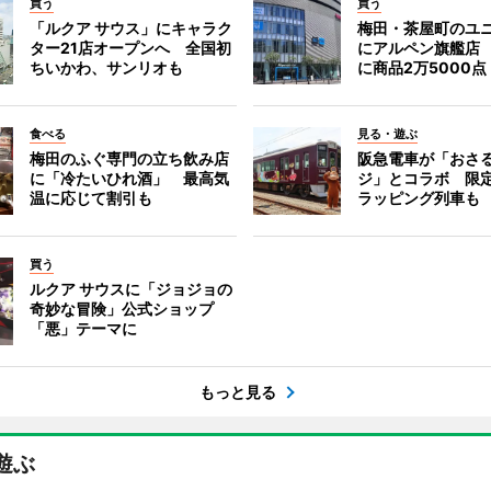
買う
買う
「ルクア サウス」にキャラク
梅田・茶屋町のユ
ター21店オープンへ 全国初
にアルペン旗艦店
ちいかわ、サンリオも
に商品2万5000点
食べる
見る・遊ぶ
梅田のふぐ専門の立ち飲み店
阪急電車が「おさ
に「冷たいひれ酒」 最高気
ジ」とコラボ 限
温に応じて割引も
ラッピング列車も
買う
ルクア サウスに「ジョジョの
奇妙な冒険」公式ショップ
「悪」テーマに
もっと見る
遊ぶ