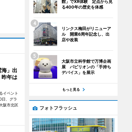
館」でXR体験 定点から見
る400年の歴史を体感
リンクス梅田がリニューア
ル 開業6周年記念し、出
店や改装
大阪市立科学館で万博企画
展 パビリオンの「手持ち
雲海」出
デバイス」を展示
、昨年は
もっと見る
るイベント
0日、グラ
大阪市北区
フォトフラッシュ