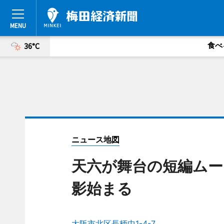
食べ
36°C
ニュース地図
天六が舞台の短編ムー
影始まる
大阪市北区長柄中1-4-7