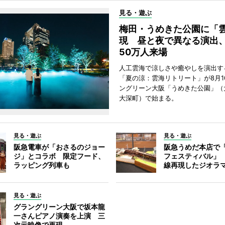
見る・遊ぶ
梅田・うめきた公園に「
現 昼と夜で異なる演出
50万人来場
人工雲海で涼しさや癒やしを演出す
「夏の涼：雲海リトリート」が8月1
ングリーン大阪「うめきた公園」（
大深町）で始まる。
見る・遊ぶ
見る・遊ぶ
阪急電車が「おさるのジョー
阪急うめだ本店で
ジ」とコラボ 限定フード、
フェスティバル」
ラッピング列車も
線再現したジオラ
見る・遊ぶ
グラングリーン大阪で坂本龍
一さんピアノ演奏を上演 三
次元映像で再現