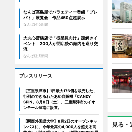
なんば高島屋でバラエティー番組「プレ
バト」展覧会 作品450点超展示
なんば経済新聞
大丸心斎橋店で「従業員向け」謎解きイ
ベント 200人が閉店後の館内を巡り交
流
なんば経済新聞
プレスリリース
【三重県津市】1日最大176個を販売した、
行列のできるわたあめ自販機「CANDY
SPIN」8月8日（土）、三重県津市のイオ
ンモール津南に設置。
【関西外国語大学】8月2日のオープンキャ
見る・
ンパスに、今年最高の4,000人を超える高