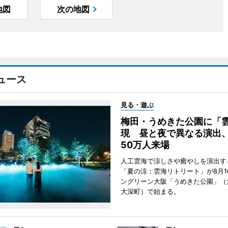
地図
次の地図
ュース
見る・遊ぶ
梅田・うめきた公園に「
現 昼と夜で異なる演出
50万人来場
人工雲海で涼しさや癒やしを演出す
「夏の涼：雲海リトリート」が8月1
ングリーン大阪「うめきた公園」（
大深町）で始まる。