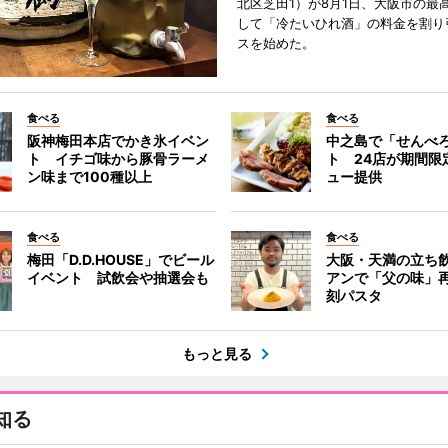
北区芝田1）が8月1日、大阪市の最
して「冷たいひれ酒」の料金を割り
スを始めた。
食べる
食べる
阪神梅田本店でかき氷イベン
中之島で「せんべ
ト イチゴ味から豚骨ラーメ
ト 24店が期間限
ン味まで100種以上
ュー提供
食べる
食べる
梅田「D.D.HOUSE」でビール
大阪・天満の立ち
イベント 試飲会や抽選会も
アンで「父の味」
刻パスタ
もっと見る
知る