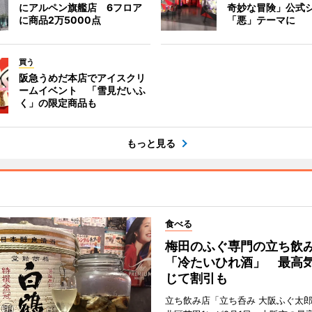
にアルペン旗艦店 6フロア
奇妙な冒険」公式
に商品2万5000点
「悪」テーマに
買う
阪急うめだ本店でアイスクリ
ームイベント 「雪見だいふ
く」の限定商品も
もっと見る
食べる
梅田のふぐ専門の立ち飲
「冷たいひれ酒」 最高
じて割引も
立ち飲み店「立ち呑み 大阪ふぐ太