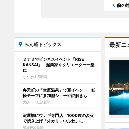
前の
みん経トピックス
最新ニ
ミナミでビジネスイベント「RISE
KANSAI」 起業家やクリエーター一堂
に
なんば経済新聞
弁天町の「空庭温泉」で夏イベント 妖
怪テーマに参加型ショーや謎解きも
大阪ベイ経済新聞
淀屋橋にウナギ専門店 1000度の炭火
で焼き上げ「外カリ、中ふわ」に
船場経済新聞