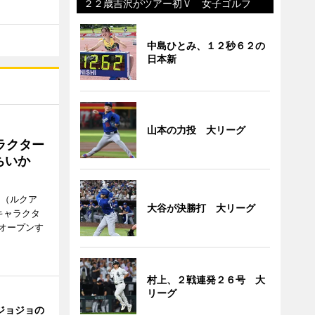
２２歳吉沢がツアー初Ｖ 女子ゴルフ
中島ひとみ、１２秒６２の
日本新
山本の力投 大リーグ
ラクター
ちいか
H（ルクア
大谷が決勝打 大リーグ
キャラクタ
次オープンす
村上、２戦連発２６号 大
リーグ
ジョジョの