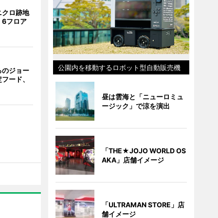
ニクロ跡地
 6フロア
公園内を移動するロボット型自動販売機
るのジョー
定フード、
昼は雲海と「ニューロミュ
ージック」で涼を演出
「THE★JOJO WORLD OS
AKA」店舗イメージ
「ULTRAMAN STORE」店
舗イメージ