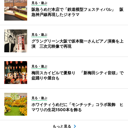
見る・遊ぶ
阪急うめだ本店で「鉄道模型フェスティバル」 阪
急神戸線再現したジオラマ
見る・遊ぶ
グラングリーン大阪で坂本龍一さんピアノ演奏を上
演 三次元映像で再現
見る・遊ぶ
梅田スカイビルで夏祭り 「新梅田シティ音頭」で
盆踊りや屋台も
見る・遊ぶ
ホワイティうめだに「モンチッチ」コラボ装飾 ヒ
マワリの生花1500本を飾る
もっと見る