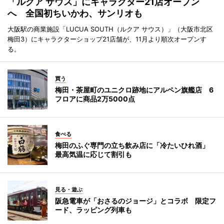
「ルクア サウス」にキャラクター21店オープン
へ 全国初ちいかわ、サンリオも
大阪駅の商業施設「LUCUA SOUTH（ルクア サウス）」（大阪市北区
梅田3）にキャラクターショップ21店舗が、11月より順次オープンす
る。
買う
梅田・茶屋町のユニクロ跡地にアルペン旗艦店 6
フロアに商品2万5000点
食べる
梅田のふぐ専門の立ち飲み店に「冷たいひれ酒」
最高気温に応じて割引も
見る・遊ぶ
阪急電車が「おさるのジョージ」とコラボ 限定フ
ード、ラッピング列車も