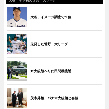
大谷、今季初の２発 大リーグ
大谷、イメージ調査で１位
先発した菅野 大リーグ
米大統領ヘリに民間機接近
茂木外相、パナマ大統領と会談