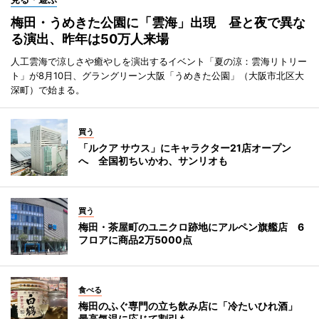
梅田・うめきた公園に「雲海」出現 昼と夜で異な
る演出、昨年は50万人来場
人工雲海で涼しさや癒やしを演出するイベント「夏の涼：雲海リトリー
ト」が8月10日、グラングリーン大阪「うめきた公園」（大阪市北区大
深町）で始まる。
買う
「ルクア サウス」にキャラクター21店オープン
へ 全国初ちいかわ、サンリオも
買う
梅田・茶屋町のユニクロ跡地にアルペン旗艦店 6
フロアに商品2万5000点
食べる
梅田のふぐ専門の立ち飲み店に「冷たいひれ酒」
最高気温に応じて割引も