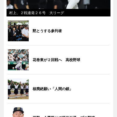
村上、２戦連発２６号 大リーグ
黙とうする参列者
花巻東が２回戦へ 高校野球
核廃絶願い「人間の鎖」