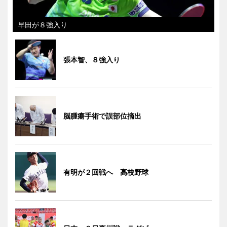
早田が８強入り
張本智、８強入り
脳腫瘍手術で誤部位摘出
有明が２回戦へ 高校野球