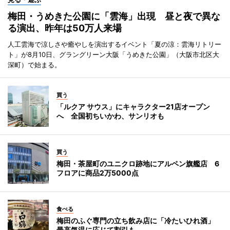
梅田・うめきた公園に「雲海」出現 昼と夜で異な
る演出、昨年は50万人来場
人工雲海で涼しさや癒やしを演出するイベント「夏の涼：雲海リトリー
ト」が8月10日、グラングリーン大阪「うめきた公園」（大阪市北区大
深町）で始まる。
買う
「ルクア サウス」にキャラクター21店オープン
へ 全国初ちいかわ、サンリオも
買う
梅田・茶屋町のユニクロ跡地にアルペン旗艦店 6
フロアに商品2万5000点
食べる
梅田のふぐ専門の立ち飲み店に「冷たいひれ酒」
最高気温に応じて割引も