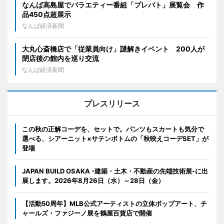
なんば高島屋でバラエティー番組「プレバト」展覧会 作
品450点超展示
なんば経済新聞
大丸心斎橋店で「従業員向け」謎解きイベント 200人が
閉店後の館内を巡り交流
なんば経済新聞
プレスリリース
この秋の正解コーデを、セットで。パンツもスカートも気分で
選べる、シアーニット×サテンボトムの「秋映えコーデSET」が
登場
JAPAN BUILD OSAKA -建築・土木・不動産の先端技術展-に出
展します。2026年8月26日（水）～28日（金）
【活動50周年】MLB公式アーティストの立体ポップアート、チ
ャールズ・ファジーノ展を鶴屋百貨店で開催