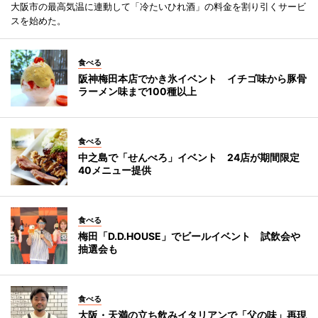
大阪市の最高気温に連動して「冷たいひれ酒」の料金を割り引くサービ
スを始めた。
食べる
阪神梅田本店でかき氷イベント イチゴ味から豚骨
ラーメン味まで100種以上
食べる
中之島で「せんべろ」イベント 24店が期間限定
40メニュー提供
食べる
梅田「D.D.HOUSE」でビールイベント 試飲会や
抽選会も
食べる
大阪・天満の立ち飲みイタリアンで「父の味」再現