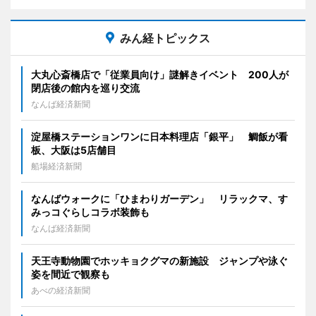
みん経トピックス
大丸心斎橋店で「従業員向け」謎解きイベント 200人が
閉店後の館内を巡り交流
なんば経済新聞
淀屋橋ステーションワンに日本料理店「銀平」 鯛飯が看
板、大阪は5店舗目
船場経済新聞
なんばウォークに「ひまわりガーデン」 リラックマ、す
みっコぐらしコラボ装飾も
なんば経済新聞
天王寺動物園でホッキョクグマの新施設 ジャンプや泳ぐ
姿を間近で観察も
あべの経済新聞