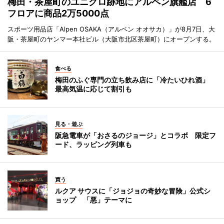
梅田・茶屋町のユニクロ跡地にアルペン旗艦店 6
フロアに商品2万5000点
スポーツ用品店「Alpen OSAKA（アルペン オオサカ）」が8月7日、大
阪・茶屋町のヤンマー本社ビル（大阪市北区茶屋町）にオープンする。
食べる
梅田のふぐ専門の立ち飲み店に「冷たいひれ酒」
最高気温に応じて割引も
見る・遊ぶ
阪急電車が「おさるのジョージ」とコラボ 限定フ
ード、ラッピング列車も
買う
ルクア サウスに「ジョジョの奇妙な冒険」公式シ
ョップ 「悪」テーマに