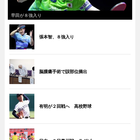
早田が８強入り
張本智、８強入り
脳腫瘍手術で誤部位摘出
有明が２回戦へ 高校野球