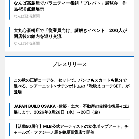
なんば高島屋でバラエティー番組「プレバト」展覧会 作
品450点超展示
なんば経済新聞
大丸心斎橋店で「従業員向け」謎解きイベント 200人が
閉店後の館内を巡り交流
なんば経済新聞
プレスリリース
この秋の正解コーデを、セットで。パンツもスカートも気分で
選べる、シアーニット×サテンボトムの「秋映えコーデSET」が
登場
JAPAN BUILD OSAKA -建築・土木・不動産の先端技術展-に出
展します。2026年8月26日（水）～28日（金）
【活動50周年】MLB公式アーティストの立体ポップアート、チ
ャールズ・ファジーノ展を鶴屋百貨店で開催