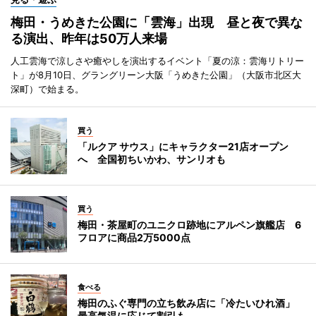
梅田・うめきた公園に「雲海」出現 昼と夜で異な
る演出、昨年は50万人来場
人工雲海で涼しさや癒やしを演出するイベント「夏の涼：雲海リトリー
ト」が8月10日、グラングリーン大阪「うめきた公園」（大阪市北区大
深町）で始まる。
買う
「ルクア サウス」にキャラクター21店オープン
へ 全国初ちいかわ、サンリオも
買う
梅田・茶屋町のユニクロ跡地にアルペン旗艦店 6
フロアに商品2万5000点
食べる
梅田のふぐ専門の立ち飲み店に「冷たいひれ酒」
最高気温に応じて割引も