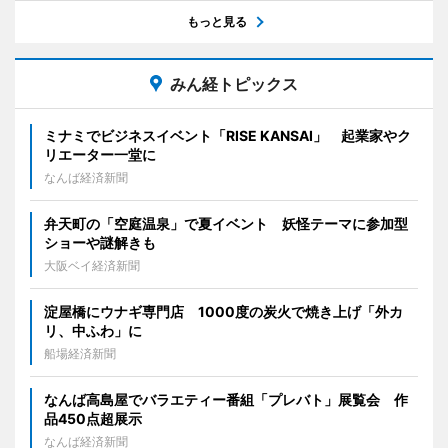
もっと見る
みん経トピックス
ミナミでビジネスイベント「RISE KANSAI」 起業家やク
リエーター一堂に
なんば経済新聞
弁天町の「空庭温泉」で夏イベント 妖怪テーマに参加型
ショーや謎解きも
大阪ベイ経済新聞
淀屋橋にウナギ専門店 1000度の炭火で焼き上げ「外カ
リ、中ふわ」に
船場経済新聞
なんば高島屋でバラエティー番組「プレバト」展覧会 作
品450点超展示
なんば経済新聞