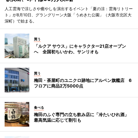
人工雲海で涼しさや癒やしを演出するイベント「夏の涼：雲海リトリー
ト」が8月10日、グラングリーン大阪「うめきた公園」（大阪市北区大
深町）で始まる。
買う
「ルクア サウス」にキャラクター21店オープン
へ 全国初ちいかわ、サンリオも
買う
梅田・茶屋町のユニクロ跡地にアルペン旗艦店 6
フロアに商品2万5000点
食べる
梅田のふぐ専門の立ち飲み店に「冷たいひれ酒」
最高気温に応じて割引も