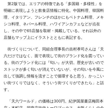
第2版では、エリアの特徴である「多国籍・多様性」を
明確に表現しようと飲食店情報に特化。中国料理、韓国料
理、イタリアン、フレンチのほかにもベトナム料理、メキ
シコ料理、ネパール料理、ハワイアンカフェなどが点在
し、その中で65店舗を取材・掲載している。それ以外の
店舗もマップ上にイラストとともに表記する。
街づくりについて、同組合理事長の吉村孝司さんは「天
六だけではなく、面で表現して街のブランド化を図ってい
る。街のブランド化には『匂い』が大切。歴史が古いので
ストックが多く匂いが消えていないが、その匂いを今風に
出して強調し情報を流すことで循環すると思う。かっこい
い街づくりではなく、そういう街づくりができたら」と話
す。
「天六ワールド」の価格は300円。紀伊国屋書店梅田本
店・本町店、同商店街内トーワブックス、大阪くらしの今