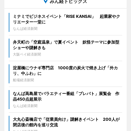
みん経トピックス
ミナミでビジネスイベント「RISE KANSAI」 起業家やク
リエーター一堂に
なんば経済新聞
弁天町の「空庭温泉」で夏イベント 妖怪テーマに参加型
ショーや謎解きも
大阪ベイ経済新聞
淀屋橋にウナギ専門店 1000度の炭火で焼き上げ「外カ
リ、中ふわ」に
船場経済新聞
なんば高島屋でバラエティー番組「プレバト」展覧会 作
品450点超展示
なんば経済新聞
大丸心斎橋店で「従業員向け」謎解きイベント 200人が
閉店後の館内を巡り交流