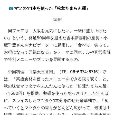
マツタケ1本を使った「松茸たまらん麺」
［広告］
同フェアは「大阪を元気にしたい。一緒に盛り上げた
い」という、発足50周年を迎えた吉本新喜劇の座長・小
籔千豊さんをナビゲーターに起用し、「食べて、笑って、
お得になって元気になる」をテーマに同ホテルや直営店舗
で特別メニューやプランを展開するもの。
中国料理「白楽天三番街」（TEL
06-6374-6716
）で
は、「高級食材を使ったメニューをできる限り安く」と、
秋の味覚マツタケをふんだんに使った「松茸たまらん麺」
（1,580円）を提供。卵麺を使ったあっさりとした汁そば
に、スライスしたマツタケ1本分をのせた豪華麺で、「食
べていくとマツタケの香りがどんどん広がって、最後は土
瓶蒸し風味のスープのようになる」（同ホテル営業企画の