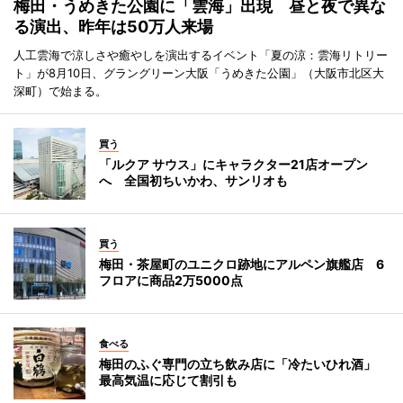
梅田・うめきた公園に「雲海」出現 昼と夜で異な
る演出、昨年は50万人来場
人工雲海で涼しさや癒やしを演出するイベント「夏の涼：雲海リトリー
ト」が8月10日、グラングリーン大阪「うめきた公園」（大阪市北区大
深町）で始まる。
買う
「ルクア サウス」にキャラクター21店オープン
へ 全国初ちいかわ、サンリオも
買う
梅田・茶屋町のユニクロ跡地にアルペン旗艦店 6
フロアに商品2万5000点
食べる
梅田のふぐ専門の立ち飲み店に「冷たいひれ酒」
最高気温に応じて割引も