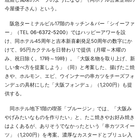
今屋優子さん）という。
阪急ターミナルビル17階のキッチン＆バー「シイーファ
ー」（TEL
06-6372-5200
）ではハッピーアワーを設
け、同ホテル45周年と吉本新喜劇発足50周年の数字にか
けて、95円カクテルを日替わりで提供（月曜～木曜の
み、祝日除く。17時～19時）。「大阪名物を取り上げ、新
しい食べ方を提案しよう」（同）と考案した、揚げたこ焼
きや、ホルモン、エビ、ウインナーの串カツをチーズフォ
ンデュの具材にした「大阪フォンデュ」（1,200円）も提
供する。
同ホテル地下1階の喫茶「ブルージン」では、「大阪み
やげみたいなものを作りたい」と、たこ焼きやお好み焼き
はよくあるが、ありそうでなかったという「串カツスイー
ツ」（1,200円）を考案。濃厚なカスタードとブリュレ入