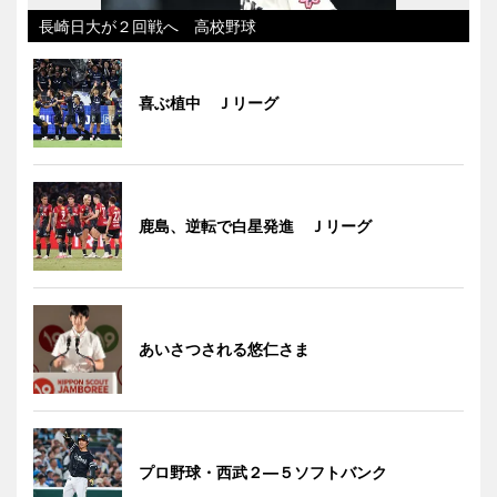
長崎日大が２回戦へ 高校野球
喜ぶ植中 Ｊリーグ
鹿島、逆転で白星発進 Ｊリーグ
あいさつされる悠仁さま
プロ野球・西武２―５ソフトバンク