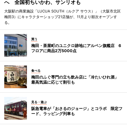
へ 全国初ちいかわ、サンリオも
大阪駅の商業施設「LUCUA SOUTH（ルクア サウス）」（大阪市北区
梅田3）にキャラクターショップ21店舗が、11月より順次オープンす
る。
買う
梅田・茶屋町のユニクロ跡地にアルペン旗艦店 6
フロアに商品2万5000点
食べる
梅田のふぐ専門の立ち飲み店に「冷たいひれ酒」
最高気温に応じて割引も
見る・遊ぶ
阪急電車が「おさるのジョージ」とコラボ 限定フ
ード、ラッピング列車も