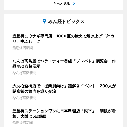
もっと見る
みん経トピックス
淀屋橋にウナギ専門店 1000度の炭火で焼き上げ「外カ
リ、中ふわ」に
船場経済新聞
なんば高島屋でバラエティー番組「プレバト」展覧会 作
品450点超展示
なんば経済新聞
大丸心斎橋店で「従業員向け」謎解きイベント 200人が
閉店後の館内を巡り交流
なんば経済新聞
淀屋橋ステーションワンに日本料理店「銀平」 鯛飯が看
板、大阪は5店舗目
船場経済新聞