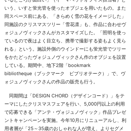
いう、いすと蛍光管を使ったオブジェを用いたもの。また
同スペース前にある、「きらめく雪の花をイメージした」
同施設のクリスマスツリー「雪花凛」も、作品に合わせヴ
ォジュノヴィックさんがカスタマイズした。「照明を使っ
ているので夜はよく目立ち、携帯で撮影する姿もよく見ら
れる」という。施設外側のウインドーにも蛍光管でツリー
をかたどったヴォジュノヴィックさん作のオブジェを設置
している。期間中、地下2階「bookmark
bibliotheque（ブックマーク ビブリオテーク）」で、ヴ
ォジュノヴィックさんの作品の販売も行う。
同期間は「DESIGN CHORD（デザインコード）」をテ
ーマにしたクリスマスフェアを行い、5,000円以上の利用
で応募できる「アンテ・ヴォジュノヴィック」作品プレゼ
ントキャンペーンを実施。今年10月にリニューアルし、利
用者層が「25～35歳のおしゃれな人が増え、よりセグメ