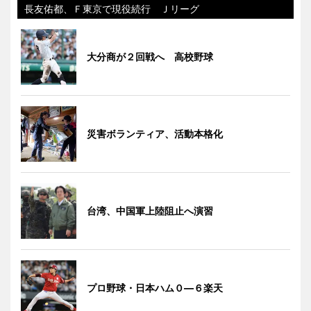
長友佑都、Ｆ東京で現役続行 Ｊリーグ
大分商が２回戦へ 高校野球
災害ボランティア、活動本格化
台湾、中国軍上陸阻止へ演習
プロ野球・日本ハム０―６楽天