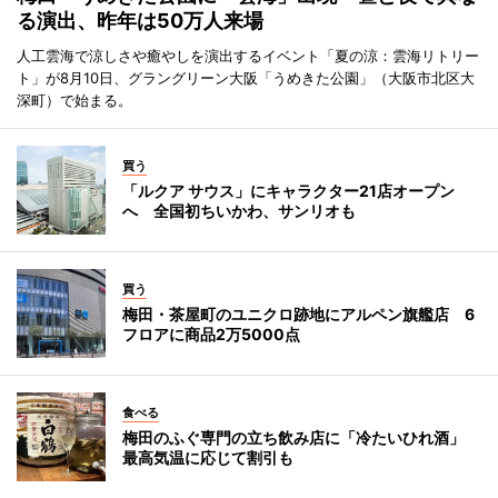
る演出、昨年は50万人来場
人工雲海で涼しさや癒やしを演出するイベント「夏の涼：雲海リトリー
ト」が8月10日、グラングリーン大阪「うめきた公園」（大阪市北区大
深町）で始まる。
買う
「ルクア サウス」にキャラクター21店オープン
へ 全国初ちいかわ、サンリオも
買う
梅田・茶屋町のユニクロ跡地にアルペン旗艦店 6
フロアに商品2万5000点
食べる
梅田のふぐ専門の立ち飲み店に「冷たいひれ酒」
最高気温に応じて割引も