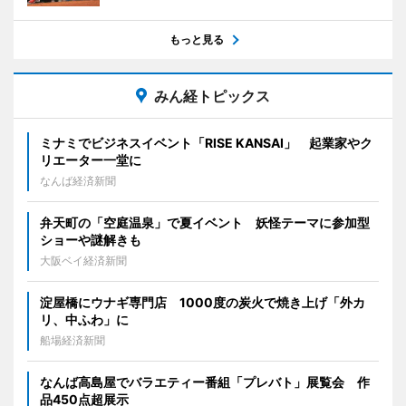
もっと見る
みん経トピックス
ミナミでビジネスイベント「RISE KANSAI」 起業家やク
リエーター一堂に
なんば経済新聞
弁天町の「空庭温泉」で夏イベント 妖怪テーマに参加型
ショーや謎解きも
大阪ベイ経済新聞
淀屋橋にウナギ専門店 1000度の炭火で焼き上げ「外カ
リ、中ふわ」に
船場経済新聞
なんば高島屋でバラエティー番組「プレバト」展覧会 作
品450点超展示