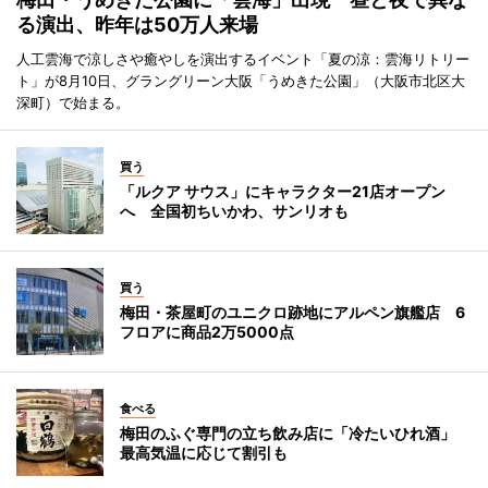
る演出、昨年は50万人来場
人工雲海で涼しさや癒やしを演出するイベント「夏の涼：雲海リトリー
ト」が8月10日、グラングリーン大阪「うめきた公園」（大阪市北区大
深町）で始まる。
買う
「ルクア サウス」にキャラクター21店オープン
へ 全国初ちいかわ、サンリオも
買う
梅田・茶屋町のユニクロ跡地にアルペン旗艦店 6
フロアに商品2万5000点
食べる
梅田のふぐ専門の立ち飲み店に「冷たいひれ酒」
最高気温に応じて割引も