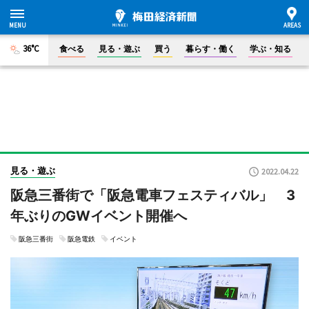
36°C
食べる
見る・遊ぶ
買う
暮らす・働く
学ぶ・知る
見る・遊ぶ
2022.04.22
阪急三番街で「阪急電車フェスティバル」 3
年ぶりのGWイベント開催へ
阪急三番街
阪急電鉄
イベント