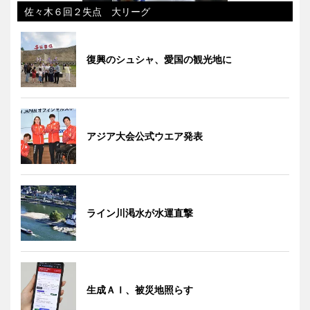
佐々木６回２失点 大リーグ
復興のシュシャ、愛国の観光地に
アジア大会公式ウエア発表
ライン川渇水が水運直撃
生成ＡＩ、被災地照らす