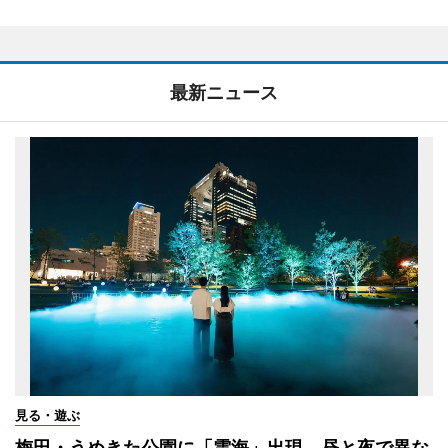
最新ニュース
見る・遊ぶ
梅田・うめきた公園に「雲海」出現 昼と夜で異な