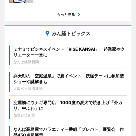
もっと見る
みん経トピックス
ミナミでビジネスイベント「RISE KANSAI」 起業家やク
リエーター一堂に
なんば経済新聞
弁天町の「空庭温泉」で夏イベント 妖怪テーマに参加型
ショーや謎解きも
大阪ベイ経済新聞
淀屋橋にウナギ専門店 1000度の炭火で焼き上げ「外カ
リ、中ふわ」に
船場経済新聞
なんば高島屋でバラエティー番組「プレバト」展覧会 作
品450点超展示