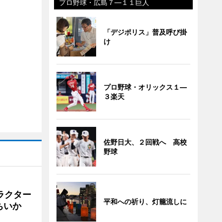
プロ野球・広島７―１１巨人
「デジポリス」普及呼び掛
け
プロ野球・オリックス１―
３楽天
佐野日大、２回戦へ 高校
野球
ラクター
平和への祈り、灯籠流しに
ちいか