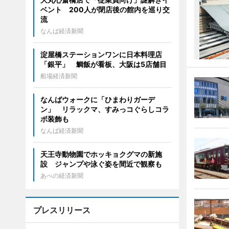
ベント 200人が閉店後の館内を巡り交
流
なんば経済新聞
淀屋橋ステーションワンに日本料理店
「銀平」 鯛飯が看板、大阪は5店舗目
船場経済新聞
なんばウォークに「ひまわりガーデ
ン」 リラックマ、すみっコぐらしコラ
ボ装飾も
なんば経済新聞
天王寺動物園でホッキョクグマの新施
設 ジャンプや泳ぐ姿を間近で観察も
あべの経済新聞
プレスリリース