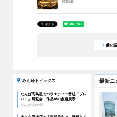
関連画像
前の
みん経トピックス
最新ニ
なんば高島屋でバラエティー番組「プレ
バト」展覧会 作品450点超展示
なんば経済新聞
大丸心斎橋店で「従業員向け」謎解きイ