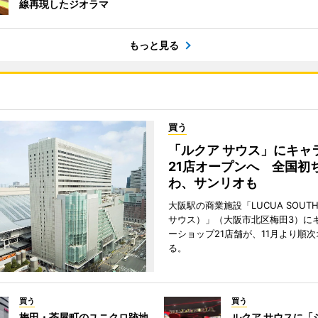
線再現したジオラマ
もっと見る
買う
「ルクア サウス」にキャ
21店オープンへ 全国初
わ、サンリオも
大阪駅の商業施設「LUCUA SOUT
サウス）」（大阪市北区梅田3）に
ーショップ21店舗が、11月より順
る。
買う
買う
梅田・茶屋町のユニクロ跡地
ルクア サウスに「