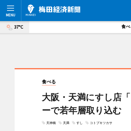
食べ
37°C
食べる
大阪・天満にすし店
ーで若年層取り込む
天神橋
天満
すし
コトブキツカサ