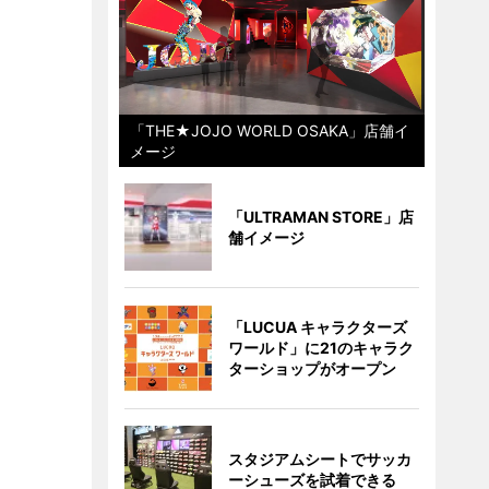
「THE★JOJO WORLD OSAKA」店舗イ
メージ
「ULTRAMAN STORE」店
舗イメージ
「LUCUA キャラクターズ
ワールド」に21のキャラク
ターショップがオープン
スタジアムシートでサッカ
ーシューズを試着できる