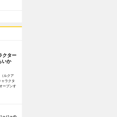
ラクター
ちいか
H（ルクア
キャラクタ
次オープンす
ジョジョの