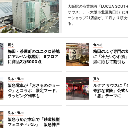
大阪駅の商業施設「LUCUA SOUT
サウス）」（大阪市北区梅田3）に
ーショップ21店舗が、11月より順
る。
買う
食べる
梅田・茶屋町のユニクロ跡地
梅田のふぐ専門の
にアルペン旗艦店 6フロア
に「冷たいひれ酒
に商品2万5000点
温に応じて割引も
見る・遊ぶ
買う
阪急電車が「おさるのジョー
ルクア サウスに「
ジ」とコラボ 限定フード、
奇妙な冒険」公式
ラッピング列車も
「悪」テーマに
見る・遊ぶ
阪急うめだ本店で「鉄道模型
フェスティバル」 阪急神戸