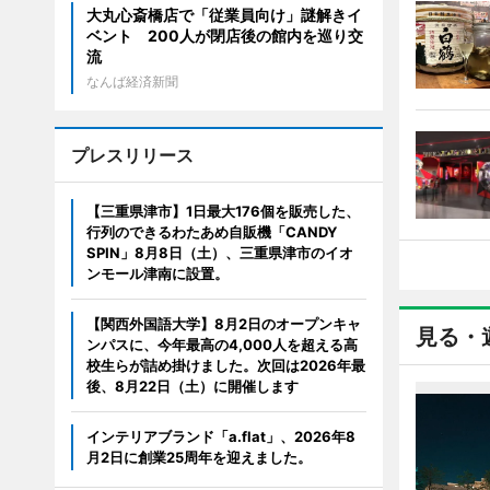
大丸心斎橋店で「従業員向け」謎解きイ
ベント 200人が閉店後の館内を巡り交
流
なんば経済新聞
プレスリリース
【三重県津市】1日最大176個を販売した、
行列のできるわたあめ自販機「CANDY
SPIN」8月8日（土）、三重県津市のイオ
ンモール津南に設置。
【関西外国語大学】8月2日のオープンキャ
見る・
ンパスに、今年最高の4,000人を超える高
校生らが詰め掛けました。次回は2026年最
後、8月22日（土）に開催します
インテリアブランド「a.flat」、2026年8
月2日に創業25周年を迎えました。