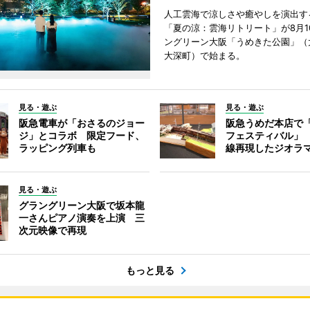
人工雲海で涼しさや癒やしを演出す
「夏の涼：雲海リトリート」が8月1
ングリーン大阪「うめきた公園」（
大深町）で始まる。
見る・遊ぶ
見る・遊ぶ
阪急電車が「おさるのジョー
阪急うめだ本店で
ジ」とコラボ 限定フード、
フェスティバル」
ラッピング列車も
線再現したジオラ
見る・遊ぶ
グラングリーン大阪で坂本龍
一さんピアノ演奏を上演 三
次元映像で再現
もっと見る