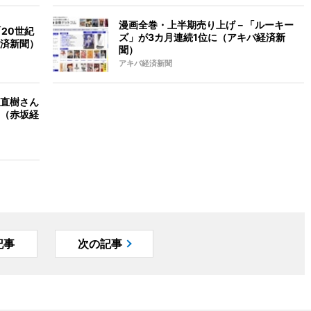
漫画全巻・上半期売り上げ－「ルーキー
20世紀
ズ」が3カ月連続1位に（アキバ経済新
済新聞）
聞）
アキバ経済新聞
直樹さん
（赤坂経
記事
次の記事