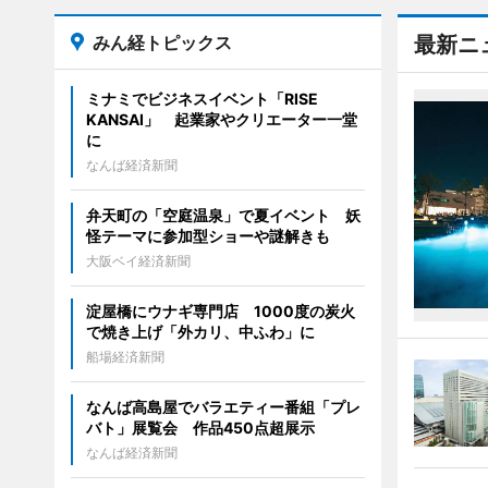
みん経トピックス
最新ニ
ミナミでビジネスイベント「RISE
KANSAI」 起業家やクリエーター一堂
に
なんば経済新聞
弁天町の「空庭温泉」で夏イベント 妖
怪テーマに参加型ショーや謎解きも
大阪ベイ経済新聞
淀屋橋にウナギ専門店 1000度の炭火
で焼き上げ「外カリ、中ふわ」に
船場経済新聞
なんば高島屋でバラエティー番組「プレ
バト」展覧会 作品450点超展示
なんば経済新聞