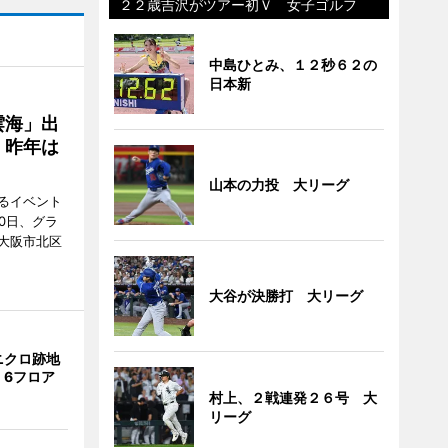
２２歳吉沢がツアー初Ｖ 女子ゴルフ
中島ひとみ、１２秒６２の
日本新
雲海」出
、昨年は
山本の力投 大リーグ
るイベント
0日、グラ
大阪市北区
大谷が決勝打 大リーグ
ニクロ跡地
 6フロア
村上、２戦連発２６号 大
リーグ