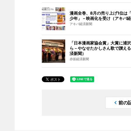
漫画全巻、8月の売り上げ1位は「
少年」－映画化を受け（アキバ経
アキバ経済新聞
「日本漫画家協会賞」大賞に浦沢
ら－やなせたかしさん歌で讃える
済新聞）
赤坂経済新聞
前の