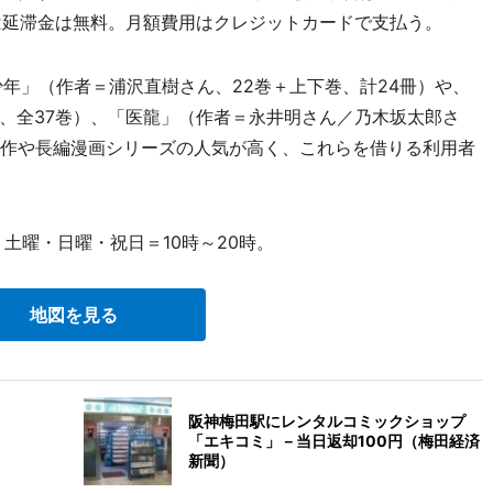
は延滞金は無料。月額費用はクレジットカードで支払う。
年」（作者＝浦沢直樹さん、22巻＋上下巻、計24冊）や、
、全37巻）、「医龍」（作者＝永井明さん／乃木坂太郎さ
原作や長編漫画シリーズの人気が高く、これらを借りる利用者
土曜・日曜・祝日＝10時～20時。
地図を見る
阪神梅田駅にレンタルコミックショップ
「エキコミ」－当日返却100円（梅田経済
新聞）