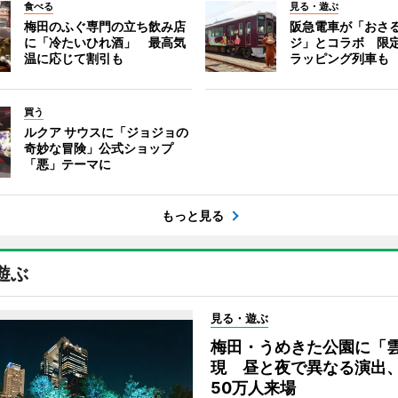
食べる
見る・遊ぶ
梅田のふぐ専門の立ち飲み店
阪急電車が「おさ
に「冷たいひれ酒」 最高気
ジ」とコラボ 限
温に応じて割引も
ラッピング列車も
買う
ルクア サウスに「ジョジョの
奇妙な冒険」公式ショップ
「悪」テーマに
もっと見る
遊ぶ
見る・遊ぶ
梅田・うめきた公園に「
現 昼と夜で異なる演出
50万人来場