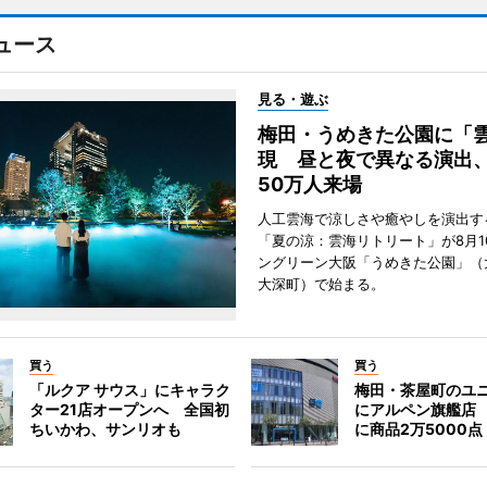
ュース
見る・遊ぶ
梅田・うめきた公園に「
現 昼と夜で異なる演出
50万人来場
人工雲海で涼しさや癒やしを演出す
「夏の涼：雲海リトリート」が8月1
ングリーン大阪「うめきた公園」（
大深町）で始まる。
買う
買う
「ルクア サウス」にキャラク
梅田・茶屋町のユ
ター21店オープンへ 全国初
にアルペン旗艦店
ちいかわ、サンリオも
に商品2万5000点