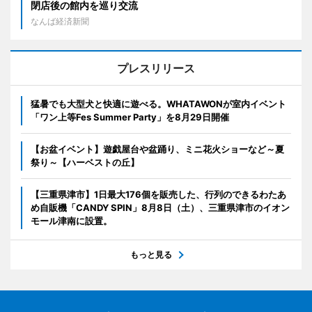
閉店後の館内を巡り交流
なんば経済新聞
プレスリリース
猛暑でも大型犬と快適に遊べる。WHATAWONが室内イベント
「ワン上等Fes Summer Party」を8月29日開催
【お盆イベント】遊戯屋台や盆踊り、ミニ花火ショーなど～夏
祭り～【ハーベストの丘】
【三重県津市】1日最大176個を販売した、行列のできるわたあ
め自販機「CANDY SPIN」8月8日（土）、三重県津市のイオン
モール津南に設置。
もっと見る