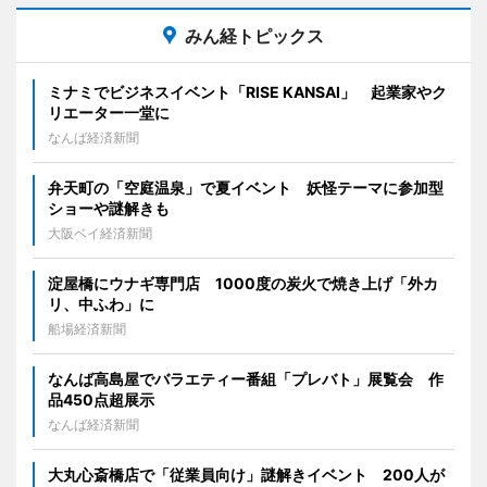
みん経トピックス
ミナミでビジネスイベント「RISE KANSAI」 起業家やク
リエーター一堂に
なんば経済新聞
弁天町の「空庭温泉」で夏イベント 妖怪テーマに参加型
ショーや謎解きも
大阪ベイ経済新聞
淀屋橋にウナギ専門店 1000度の炭火で焼き上げ「外カ
リ、中ふわ」に
船場経済新聞
なんば高島屋でバラエティー番組「プレバト」展覧会 作
品450点超展示
なんば経済新聞
大丸心斎橋店で「従業員向け」謎解きイベント 200人が