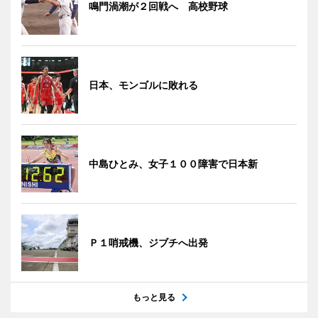
鳴門渦潮が２回戦へ 高校野球
日本、モンゴルに敗れる
中島ひとみ、女子１００障害で日本新
Ｐ１哨戒機、ジブチへ出発
もっと見る