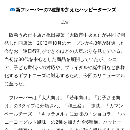
新フレーバーの2種類を加えたハッピーターンズ
［広告］
阪急うめだ本店と亀田製菓（大阪市中央区）が共同で開
発した同店は、2012年10月のオープンから3年が経過した
今なお、連日行列ができるほどの人気ぶりを見せている。
当初は30代を中心とした商品を展開していたが、シニ
ア、子ども世代への対応や、ブライダルや誕生日など多様
化するギフトニーズに対応するため、今回のリニューアル
に至った。
フレーバーは「大人向け」「若年向け」「お子さま向
け」の3タイプに分類され、「和三盆」「抹茶」「カマン
ベールチーズ」「キャラメル」に新味の「ショコラ」「ハ
ニーヨーグルト風味」の2種を加えた全6種類。ハッピー
ターン特有の「甘じょっぱさ」をより強く感じてもらえる