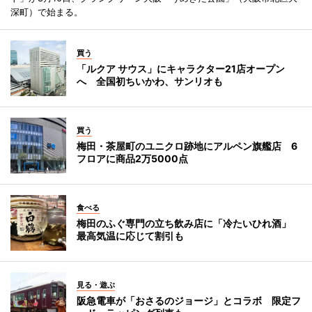
深町）で始まる。
買う
「ルクア サウス」にキャラクター21店オープン
へ 全国初ちいかわ、サンリオも
買う
梅田・茶屋町のユニクロ跡地にアルペン旗艦店 6
フロアに商品2万5000点
食べる
梅田のふぐ専門の立ち飲み店に「冷たいひれ酒」
最高気温に応じて割引も
見る・遊ぶ
阪急電車が「おさるのジョージ」とコラボ 限定フ