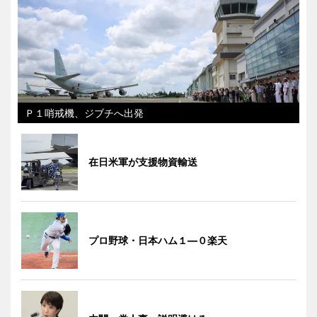
Ｐ１哨戒機、ジブチへ出発
在日米軍が支援物資輸送
プロ野球・日本ハム１―０楽天