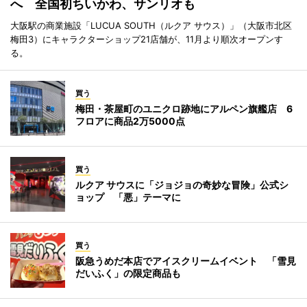
へ 全国初ちいかわ、サンリオも
大阪駅の商業施設「LUCUA SOUTH（ルクア サウス）」（大阪市北区
梅田3）にキャラクターショップ21店舗が、11月より順次オープンす
る。
買う
梅田・茶屋町のユニクロ跡地にアルペン旗艦店 6
フロアに商品2万5000点
買う
ルクア サウスに「ジョジョの奇妙な冒険」公式シ
ョップ 「悪」テーマに
買う
阪急うめだ本店でアイスクリームイベント 「雪見
だいふく」の限定商品も