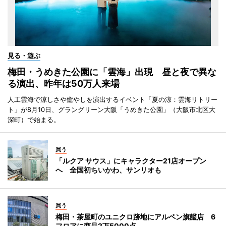
見る・遊ぶ
梅田・うめきた公園に「雲海」出現 昼と夜で異な
る演出、昨年は50万人来場
人工雲海で涼しさや癒やしを演出するイベント「夏の涼：雲海リトリー
ト」が8月10日、グラングリーン大阪「うめきた公園」（大阪市北区大
深町）で始まる。
買う
「ルクア サウス」にキャラクター21店オープン
へ 全国初ちいかわ、サンリオも
買う
梅田・茶屋町のユニクロ跡地にアルペン旗艦店 6
フロアに商品2万5000点