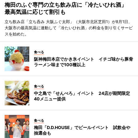
梅田のふぐ専門の立ち飲み店に「冷たいひれ酒」
最高気温に応じて割引も
立ち飲み店「立ち呑み 大阪ふぐ太郎」（大阪市北区芝田1）が8月1日、
大阪市の最高気温に連動して「冷たいひれ酒」の料金を割り引くサービ
スを始めた。
食べる
阪神梅田本店でかき氷イベント イチゴ味から豚骨
ラーメン味まで100種以上
食べる
中之島で「せんべろ」イベント 24店が期間限定
40メニュー提供
食べる
梅田「D.D.HOUSE」でビールイベント 試飲会や
抽選会も