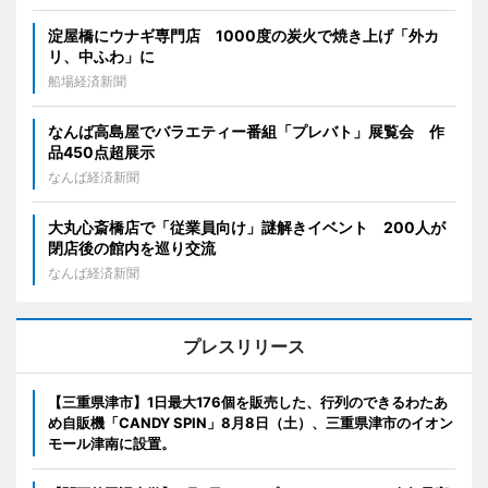
淀屋橋にウナギ専門店 1000度の炭火で焼き上げ「外カ
リ、中ふわ」に
船場経済新聞
なんば高島屋でバラエティー番組「プレバト」展覧会 作
品450点超展示
なんば経済新聞
大丸心斎橋店で「従業員向け」謎解きイベント 200人が
閉店後の館内を巡り交流
なんば経済新聞
プレスリリース
【三重県津市】1日最大176個を販売した、行列のできるわたあ
め自販機「CANDY SPIN」8月8日（土）、三重県津市のイオン
モール津南に設置。