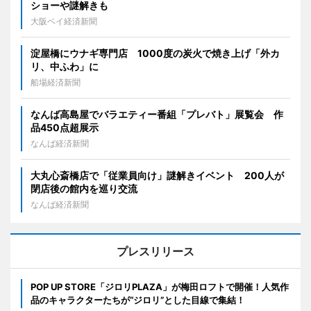
ショーや謎解きも
大阪ベイ経済新聞
淀屋橋にウナギ専門店 1000度の炭火で焼き上げ「外カ
リ、中ふわ」に
船場経済新聞
なんば高島屋でバラエティー番組「プレバト」展覧会 作
品450点超展示
なんば経済新聞
大丸心斎橋店で「従業員向け」謎解きイベント 200人が
閉店後の館内を巡り交流
なんば経済新聞
プレスリリース
POP UP STORE「ジロリPLAZA」が梅田ロフトで開催！人気作
品のキャラクターたちが“ジロリ”とした目線で集結！