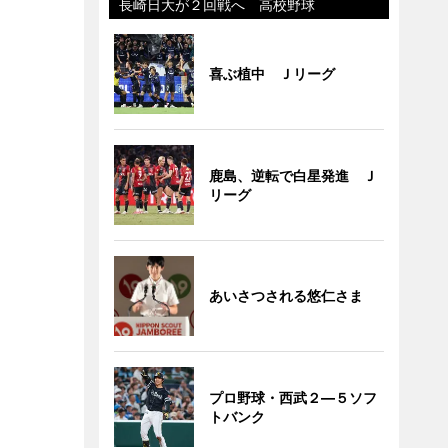
長崎日大が２回戦へ 高校野球
喜ぶ植中 Ｊリーグ
鹿島、逆転で白星発進 Ｊ
リーグ
あいさつされる悠仁さま
プロ野球・西武２―５ソフ
トバンク